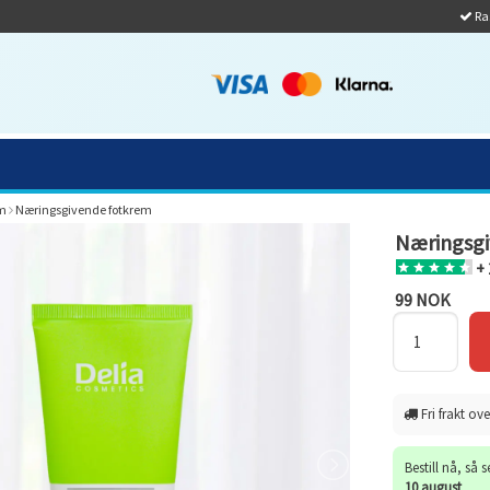
Ras
m
Næringsgivende fotkrem
Næringsgi
+ 
99 NOK
Fri frakt ove
Bestill nå, så 
10 august