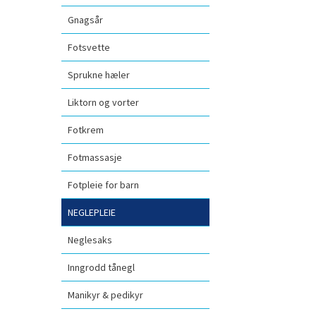
Gnagsår
Fotsvette
Sprukne hæler
Liktorn og vorter
Fotkrem
Fotmassasje
Fotpleie for barn
NEGLEPLEIE
Neglesaks
Inngrodd tånegl
Manikyr & pedikyr