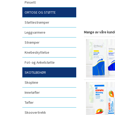
Pinsett
ORTOSE OG STØTTE
Støttestrømper
Mange av våre kunde
Leggvarmere
Strømper
Knebeskyttelse
Fot- og Ankelstøtte
SKOTILBEHØR
Skopleie
Innetøfler
Tøfler
Skoovertrekk