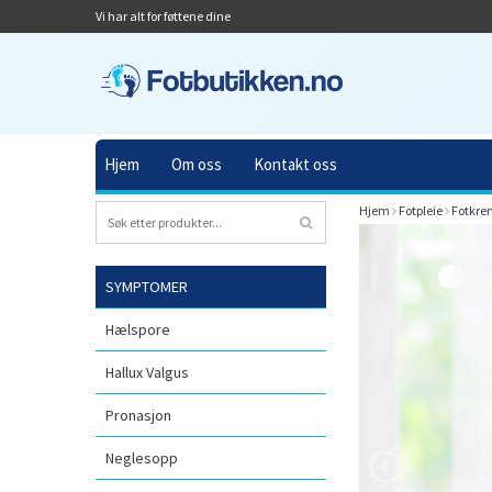
Vi har alt for føttene dine
Hjem
Om oss
Kontakt oss
Hjem
Fotpleie
Fotkre
SYMPTOMER
Hælspore
Hallux Valgus
Pronasjon
Neglesopp