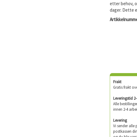
etter behov, o
dager. Dette e
Artikkelnumme
Frakt
Gratis frakt ov
Leveringstid 2
Alle bestilling
innen 2-4 arbe
Levering
Vi sender alle
postkassen din
og du blir vars