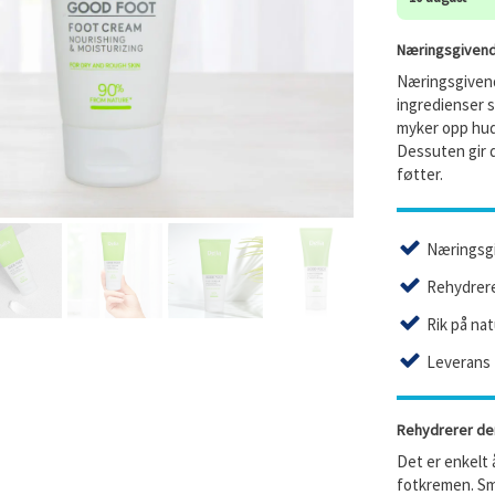
Næringsgivend
Næringsgiven
ingredienser
myker opp hude
Dessuten gir 
føtter.
Næringsg
Rehydrere
Rik på nat
Leverans 
Rehydrerer den
Det er enkelt
fotkremen. Sm