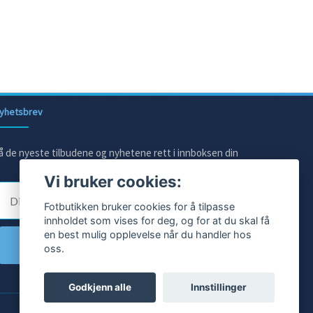
yhetsbrev
å de nyeste tilbudene og nyhetene rett i innboksen din
Vi bruker cookies:
E-post
Fotbutikken bruker cookies for å tilpasse
innholdet som vises for deg, og for at du skal få
en best mulig opplevelse når du handler hos
Ja takk!
oss.
Godkjenn alle
Innstillinger