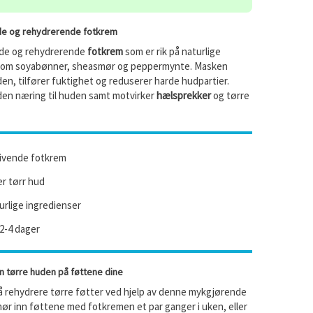
e og rehydrerende fotkrem
de og rehydrerende
fotkrem
som er rik på naturlige
 som soyabønner, sheasmør og peppermynte. Masken
n, tilfører fuktighet og reduserer harde hudpartier.
den næring til huden samt motvirker
hælsprekker
og tørre
ivende fotkrem
r tørr hud
urlige ingredienser
2-4 dager
 tørre huden på føttene dine
 å rehydrere tørre føtter ved hjelp av denne mykgjørende
ør inn føttene med fotkremen et par ganger i uken, eller