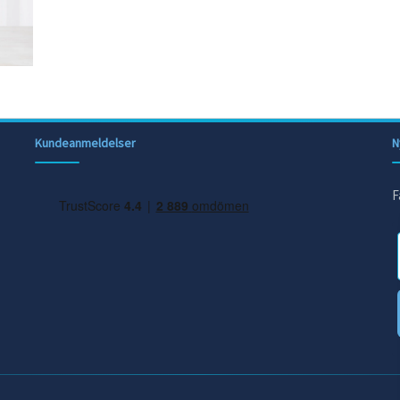
Kundeanmeldelser
N
F