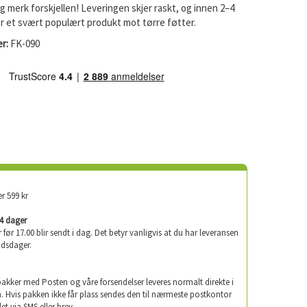
g merk forskjellen! Leveringen skjer raskt, og innen 2–4
r et svært populært produkt mot tørre føtter.
r:
FK-090
er 599 kr
-4 dager
er før 17.00 blir sendt i dag. Det betyr vanligvis at du har leveransen
idsdager.
 pakker med Posten og våre forsendelser leveres normalt direkte i
. Hvis pakken ikke får plass sendes den til nærmeste postkontor
let via SMS eller brev.