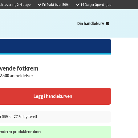
k levering 2-4 dager
Fri frakt över 599:-
14 Dager åpent kjøp
Din handlekurv
vende fotkrem
2 500
anmeldelser
r 599 kr
Fri bytterett
sender vi produktene dine: