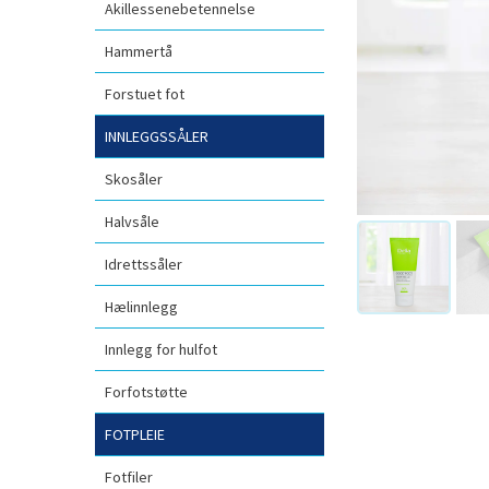
Akillessenebetennelse
Hammertå
Forstuet fot
INNLEGGSSÅLER
Skosåler
Halvsåle
Idrettssåler
Hælinnlegg
Innlegg for hulfot
Forfotstøtte
FOTPLEIE
Fotfiler