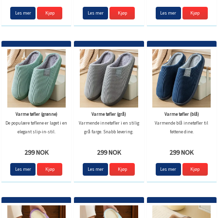
Les mer
Kjøp
Les mer
Kjøp
Les mer
Kjøp
Varme tøfler (grønne)
Varme tøfler (grå)
Varme tøfler (blå)
De populære tøflene er laget i en
Varmende innetøfler i en stilig
Varmende blå innetøfler til
elegant slip-in-stil.
grå farge. Snabb levering.
føttene dine.
299 NOK
299 NOK
299 NOK
Les mer
Kjøp
Les mer
Kjøp
Les mer
Kjøp