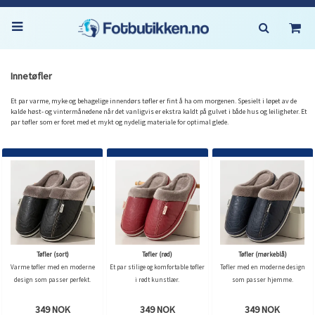
Innetøfler
Et par varme, myke og behagelige innendørs tøfler er fint å ha om morgenen. Spesielt i løpet av de
kalde høst- og vintermånedene når det vanligvis er ekstra kaldt på gulvet i både hus og leiligheter. Et
par tøfler som er foret med et mykt og nydelig materiale for optimal glede.
Tøfler (sort)
Tøfler (rød)
Tøfler (mørkeblå)
Varme tøfler med en moderne
Et par stilige og komfortable tøfler
Tøfler med en moderne design
design som passer perfekt.
i rødt kunstlær.
som passer hjemme.
349 NOK
349 NOK
349 NOK