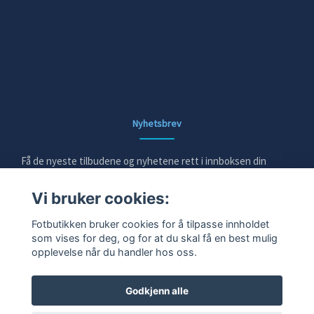
Nyhetsbrev
Få de nyeste tilbudene og nyhetene rett i innboksen din
Vi bruker cookies:
E-post
Fotbutikken bruker cookies for å tilpasse innholdet
som vises for deg, og for at du skal få en best mulig
opplevelse når du handler hos oss.
Ja takk!
Godkjenn alle