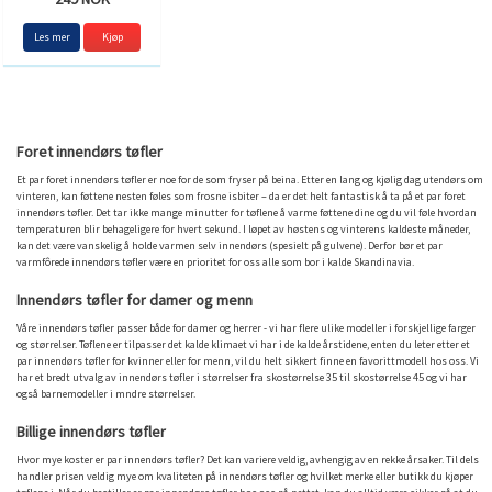
Les mer
Kjøp
Foret innendørs tøfler
Et par foret innendørs tøfler er noe for de som fryser på beina. Etter en lang og kjølig dag utendørs om
vinteren, kan føttene nesten føles som frosne isbiter – da er det helt fantastisk å ta på et par foret
innendørs tøfler. Det tar ikke mange minutter for tøflene å varme føttene dine og du vil føle hvordan
temperaturen blir behageligere for hvert sekund. I løpet av høstens og vinterens kaldeste måneder,
kan det være vanskelig å holde varmen selv innendørs (spesielt på gulvene). Derfor bør et par
varmfôrede innendørs tøfler være en prioritet for oss alle som bor i kalde Skandinavia.
Innendørs tøfler for damer og menn
Våre innendørs tøfler passer både for damer og herrer - vi har flere ulike modeller i forskjellige farger
og størrelser. Tøflene er tilpasser det kalde klimaet vi har i de kalde årstidene, enten du leter etter et
par innendørs tøfler for kvinner eller for menn, vil du helt sikkert finne en favorittmodell hos oss. Vi
har et bredt utvalg av innendørs tøfler i størrelser fra skostørrelse 35 til skostørrelse 45 og vi har
også barnemodeller i mndre størrelser.
Billige innendørs tøfler
Hvor mye koster er par innendørs tøfler? Det kan variere veldig, avhengig av en rekke årsaker. Til dels
handler prisen veldig mye om kvaliteten på innendørs tøfler og hvilket merke eller butikk du kjøper