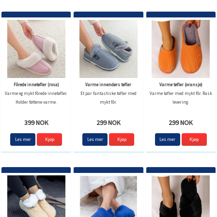
Fôrede innetøfler (rosa)
Varme innendørs tøfler
Varme tøfler (oransje)
Varme og mykt fôrede innetøfler.
Et par fantastiske tøfler med
Varme tøfler med mykt fôr. Rask
Holder føttene varme.
mykt fôr.
levering.
399 NOK
299 NOK
299 NOK
Les mer
Kjøp
Les mer
Kjøp
Les mer
Kjøp