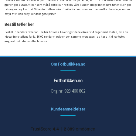
tøflene i. Når du bestiller er par innendørs tøfler hos oss på nettet, kan du alltid være sikker på at du
gjør en god avtale. Vi har som mål å alltid kunne tilby våre kunder billige innendørs tøfler til en god
pris og en høy kvalitet. Vi henter tøflene våre direkte fra produsenten uten mellomhender, noe som
betyr at vi kan tilby kundene gode priser.
Bestill tøfler her
Bestill innendørs tøfler online her hos oss. Leveringstidene våre er 2-4 dager med Posten, hvis du
kjøper inne tøflene før kl. 16.00 sender vi pakken den samme hverdagen - du har alltid lovfestet
angrerett når du handler hos oss.
Om Fotbutikken.no
Fotbutikken.no
Org.nr: 923 460 802
Kundeanmeldelser