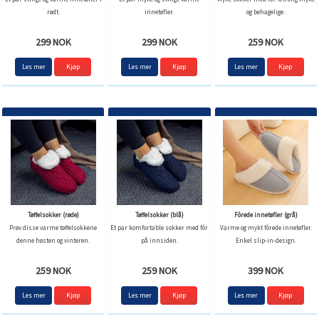
rødt.
innetøfler.
og behagelige.
299 NOK
299 NOK
259 NOK
Les mer
Kjøp
Les mer
Kjøp
Les mer
Kjøp
Tøffelsokker (røde)
Tøffelsokker (blå)
Fôrede innetøfler (grå)
Prøv disse varme tøffelsokkene
Et par komfortable sokker med fôr
Varme og mykt fôrede innetøfler.
denne høsten og vinteren.
på innsiden.
Enkel slip-in-design.
259 NOK
259 NOK
399 NOK
Les mer
Kjøp
Les mer
Kjøp
Les mer
Kjøp