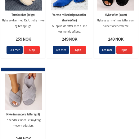
Tøffelsokker (beige)
Varme mikrobølgeovntøfler
Myke tøfler (svart)
Myke sokker med fôr. Utrolig myke
(hvetetøfler)
Myke og varme inne tøfler som
og behagelige.
Slipp kalde føtter med disse
holder føttene varme.
varmende tøflene.
259 NOK
249 NOK
249 NOK
Les mer
Kjøp
Les mer
Kjøp
Les mer
Kjøp
Myke innendørs tøfler (grå)
Innendørs tøfler i et mykt og
moderne design.
249 NOK