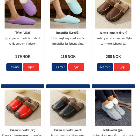
Tøfler (Lilla)
Innetøfler (lyseblå)
Varme innesko (brun)
Nyt et par varme tøfler selv på
Et par myke og komfortable
Fôrede og varme innesko. Myke,
kalde gulv om vinteren.
innetøfler for føttene dine.
varme og behagelige.
179 NOK
219 NOK
299 NOK
Les mer
Kjøp
Les mer
Kjøp
Les mer
Kjøp
Varme innesko (rød)
Varme innesko (svart)
Tøffelsokker (grå)
Et par stilige og varme innetøfler i
Et par myke og stilige varme
Myke sokker med fôr. Utrolig myke