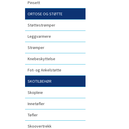
Pinsett
ORTOSE OG STØTTE
Støttestrømper
Leggvarmere
Strømper
Knebeskyttelse
Fot- og Ankelstøtte
SKOTILBEHØR
Skopleie
Innetøfler
Tøfler
Skoovertrekk