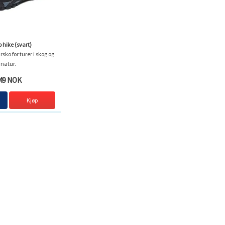
 hike (svart)
sko for turer i skog og
natur.
49 NOK
Kjøp