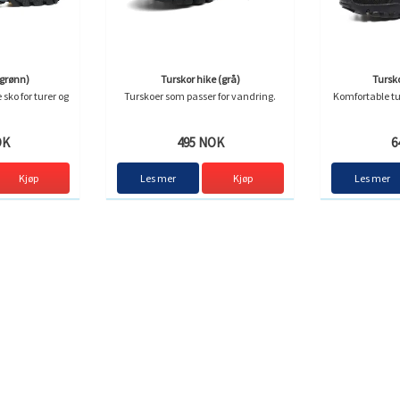
(grønn)
Turskor hike (grå)
Tursko
sko for turer og
Turskoer som passer for vandring.
Komfortable tur
OK
495 NOK
6
Kjøp
Les mer
Kjøp
Les mer