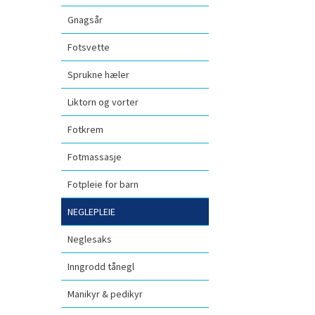
Gnagsår
Fotsvette
Sprukne hæler
Liktorn og vorter
Fotkrem
Fotmassasje
Fotpleie for barn
NEGLEPLEIE
Neglesaks
Inngrodd tånegl
Manikyr & pedikyr