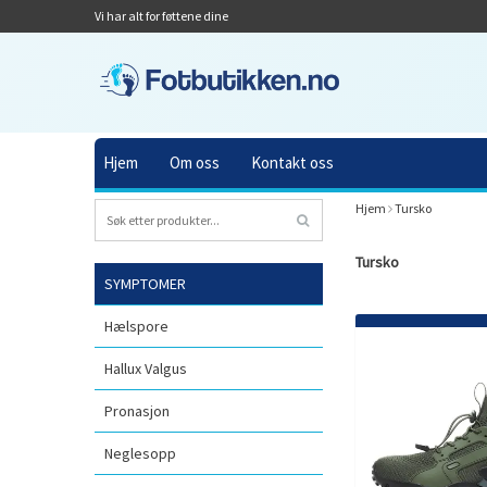
Vi har alt for føttene dine
Hjem
Om oss
Kontakt oss
Hjem
Tursko
Tursko
SYMPTOMER
Hælspore
Hallux Valgus
Pronasjon
Neglesopp