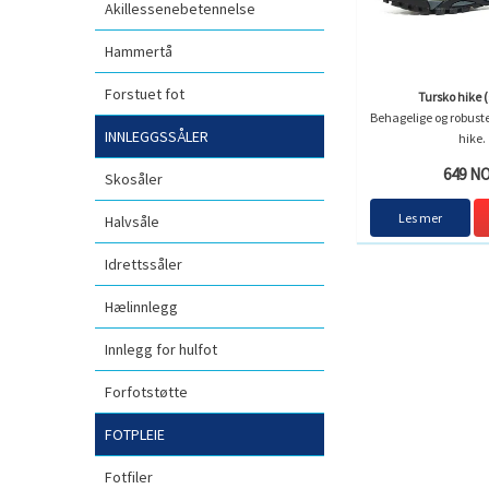
Akillessenebetennelse
Hammertå
Forstuet fot
Tursko hike 
Behagelige og robuste 
INNLEGGSSÅLER
hike.
649 N
Skosåler
Les mer
Halvsåle
Idrettssåler
Hælinnlegg
Innlegg for hulfot
Forfotstøtte
FOTPLEIE
Fotfiler