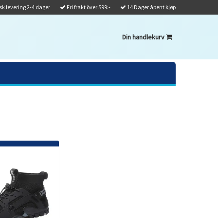
k levering 2-4 dager
Fri frakt över 599:-
14 Dager åpent kjøp
Din handlekurv