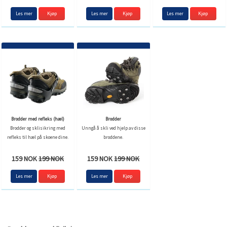
Les mer
Kjøp
Les mer
Les mer
Brodder med refleks (hæl)
Brodder
Brodder og sklisikring med
Unngå å skli ved hjelp av disse
refleks til hæl på skoene dine.
broddene.
159 NOK
199 NOK
159 NOK
199 NOK
Les mer
Kjøp
Les mer
Kjøp