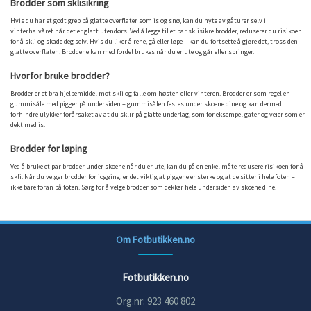
Brodder som sklisikring
Hvis du har et godt grep på glatte overflater som is og snø, kan du nyte av gåturer selv i
vinterhalvåret når det er glatt utendørs. Ved å legge til et par sklisikre brodder, reduserer du risikoen
for å skli og skade deg selv. Hvis du liker å rene, gå eller løpe – kan du fortsette å gjøre det, tross den
glatte overflaten. Broddene kan med fordel brukes når du er ute og går eller springer.
Hvorfor bruke brodder?
Brodder er et bra hjelpemiddel mot skli og falle om høsten eller vinteren. Brodder er som regel en
gummisåle med pigger på undersiden – gummisålen festes under skoene dine og kan dermed
forhindre ulykker forårsaket av at du sklir på glatte underlag, som for eksempel gater og veier som er
dekt med is.
Brodder for løping
Ved å bruke et par brodder under skoene når du er ute, kan du på en enkel måte redusere risikoen for å
skli. Når du velger brodder for jogging, er det viktig at piggene er sterke og at de sitter i hele foten –
ikke bare foran på foten. Sørg for å velge brodder som dekker hele undersiden av skoene dine.
Om Fotbutikken.no
Fotbutikken.no
Org.nr: 923 460 802