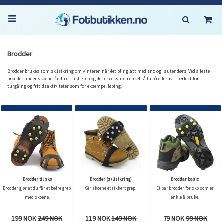
Brodder
Brodder brukes som sklisikring om vinteren når det blir glatt med snø og is utendørs. Ved å feste
brodder under skoene får du et fast grep og det er dessuten enkelt å ta på eller av – perfekt for
turgåing og fritidsaktiviteter som for eksempel løping.
Brodder til sko
Brodder (sklisikring)
Broddar basic
Brodder gjør at du får et bedre grep
Gir skoene et sikkert grep.
Et par brodder for sko som er
med skoene.
enkle å bruke.
199 NOK
249 NOK
119 NOK
149 NOK
79 NOK
99 NOK