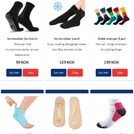
Varmesokker (turmalin)
Varme sokker (svart)
Rutete strømper (5 par)
Strømper med
Et par myke og behagelige sokker
Fem par stilige strømper i
turmalinkrystaller varmer
som tåler ekstrem kulde.
forskjellige farger.
føttene dine.
99 NOK
159 NOK
199 NOK
Les mer
Les mer
Les mer