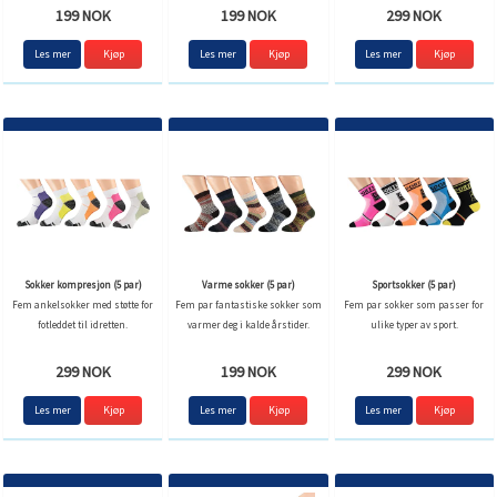
199 NOK
199 NOK
299 NOK
Les mer
Les mer
Les mer
Sokker kompresjon (5 par)
Varme sokker (5 par)
Sportsokker (5 par)
Fem ankelsokker med støtte for
Fem par fantastiske sokker som
Fem par sokker som passer for
fotleddet til idretten.
varmer deg i kalde årstider.
ulike typer av sport.
299 NOK
199 NOK
299 NOK
Les mer
Kjøp
Les mer
Les mer