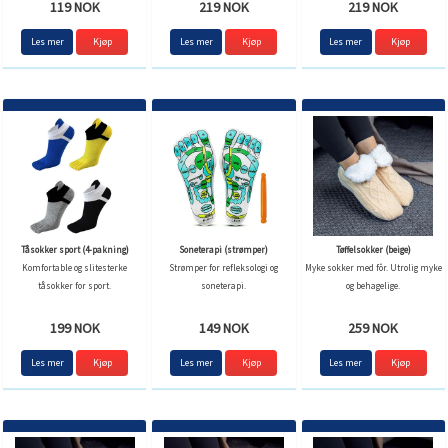
119 NOK
219 NOK
219 NOK
Les mer
Kjøp
Les mer
Les mer
Tåsokker sport (4-pakning)
Soneterapi (strømper)
Tøffelsokker (beige)
Komfortable og slitesterke
Strømper for refleksologi og
Myke sokker med fôr. Utrolig myke
tåsokker for sport.
soneterapi.
og behagelige.
199 NOK
149 NOK
259 NOK
Les mer
Les mer
Les mer
Kjøp