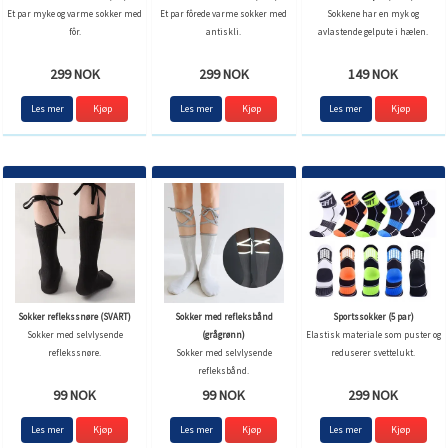
Et par myke og varme sokker med
Et par fôrede varme sokker med
Sokkene har en myk og
fôr.
antiskli.
avlastende gelpute i hælen.
299 NOK
299 NOK
149 NOK
Les mer
Les mer
Les mer
Sokker reflekssnøre (SVART)
Sokker med refleksbånd
Sportssokker (5 par)
Sokker med selvlysende
(grågrønn)
Elastisk materiale som puster og
reflekssnøre.
Sokker med selvlysende
reduserer svettelukt.
refleksbånd.
99 NOK
99 NOK
299 NOK
Les mer
Les mer
Les mer