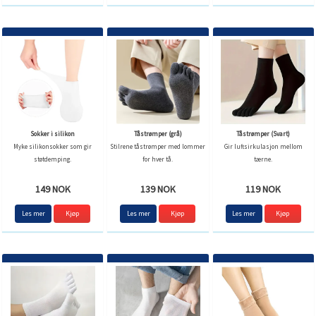
Sokker i silikon
Tåstrømper (grå)
Tåstrømper (Svart)
Myke silikonsokker som gir
Stilrene tåstrømper med lommer
Gir luftsirkulasjon mellom
støtdemping.
for hver tå.
tærne.
149 NOK
139 NOK
119 NOK
Les mer
Kjøp
Les mer
Kjøp
Les mer
Kjøp