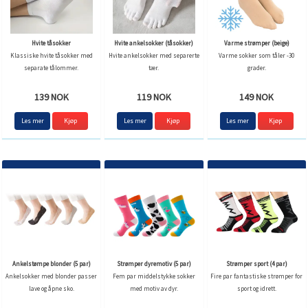
Hvite tåsokker
Hvite ankelsokker (tåsokker)
Varme strømper (beige)
Klassiske hvite tåsokker med
Hvite ankelsokker med separerte
Varme sokker som tåler -30
separate tålommer.
tær.
grader.
139 NOK
119 NOK
149 NOK
Les mer
Kjøp
Les mer
Kjøp
Les mer
Ankelstømpe blonder (5 par)
Strømper dyremotiv (5 par)
Strømper sport (4 par)
Ankelsokker med blonder passer
Fem par middelstykke sokker
Fire par fantastiske strømper for
lave og åpne sko.
med motiv av dyr.
sport og idrett.