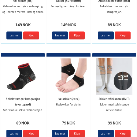
Gel sokker (blå)
Sokker (hulfotstøtte)
Ankel sokker støtte (Rosa)
Gel-sokker som gir støtdemping
Behagelig demping i forfoten.
Ankelstrømper som gir
og lindrer smerter i hæl og ankel.
kompresjon.
149 NOK
149 NOK
89 NOK
Les mer
Les mer
Les mer
Kjøp
Ankelstrømper kompresjon
Hælsokker (2 stk.)
Sokker refleksnøre (HVIT)
(svart og rød)
Hælsokker for støtte.
Sokker med selvlysende
Svarte ankelsokker kompresjon.
reflekssnøre.
89 NOK
79 NOK
99 NOK
Les mer
Kjøp
Les mer
Les mer