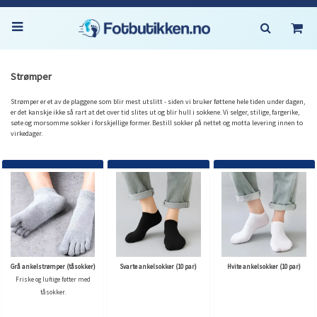
Strømper
Strømper er et av de plaggene som blir mest utslitt - siden vi bruker føttene hele tiden under dagen,
er det kanskje ikke så rart at det over tid slites ut og blir hull i sokkene. Vi selger, stilige, fargerike,
søte og morsomme sokker i forskjellige former. Bestill sokker på nettet og motta levering innen to
virkedager.
Grå ankelstrømper (tåsokker)
Svarte ankelsokker (10 par)
Hvite ankelsokker (10 par)
Friske og luftige føtter med
tåsokker.