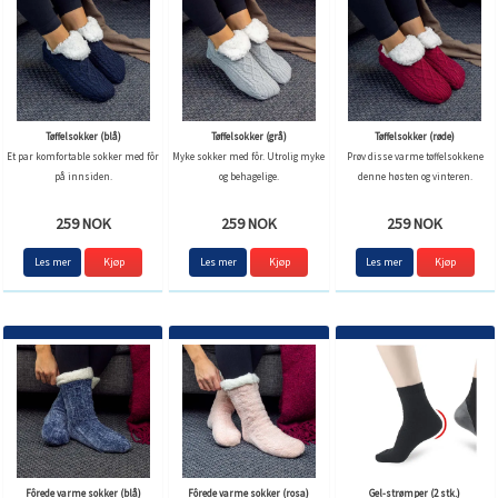
Tøffelsokker (blå)
Tøffelsokker (grå)
Tøffelsokker (røde)
Et par komfortable sokker med fôr
Myke sokker med fôr. Utrolig myke
Prøv disse varme tøffelsokkene
på innsiden.
og behagelige.
denne høsten og vinteren.
259 NOK
259 NOK
259 NOK
Les mer
Kjøp
Les mer
Kjøp
Les mer
Kjøp
Fôrede varme sokker (blå)
Fôrede varme sokker (rosa)
Gel-strømper (2 stk.)