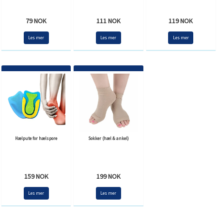
79 NOK
111 NOK
119 NOK
Les mer
Les mer
Les mer
Hælpute for hælspore
Sokker (hæl & ankel)
159 NOK
199 NOK
Les mer
Les mer