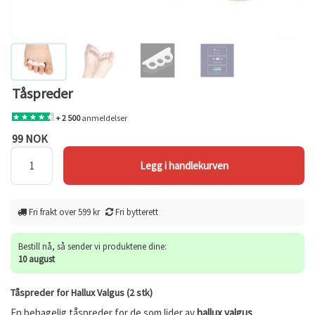
Tåspreder
+ 2 500
anmeldelser
99 NOK
Fri frakt over 599 kr
Fri bytterett
Bestill nå, så sender vi produktene dine:
10 august
Tåspreder for Hallux Valgus (2 stk)
En behagelig tåspreder for de som lider av
hallux valgus
.