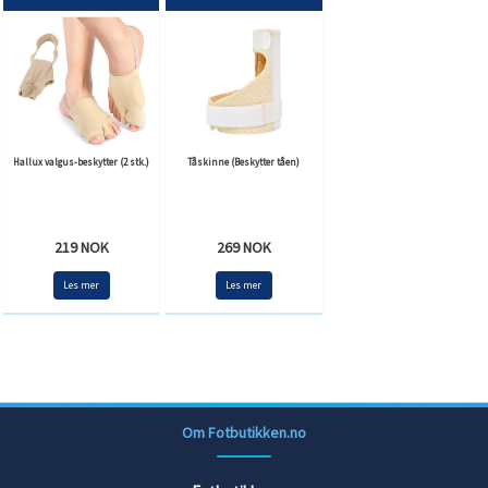
Hallux valgus-beskytter (2 stk.)
Tåskinne (Beskytter tåen)
219 NOK
269 NOK
Les mer
Les mer
Om Fotbutikken.no