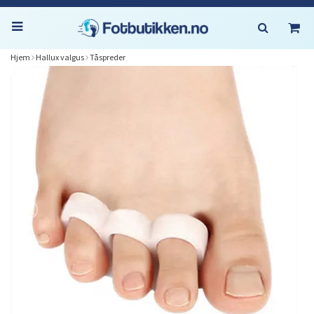
Hjem
Hallux valgus
Tåspreder