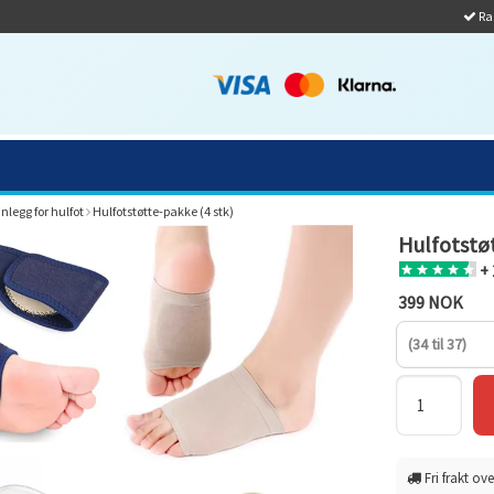
Ras
nnlegg for hulfot
Hulfotstøtte-pakke (4 stk)
Hulfotstøt
+ 
399 NOK
(34 til 37)
Fri frakt ove