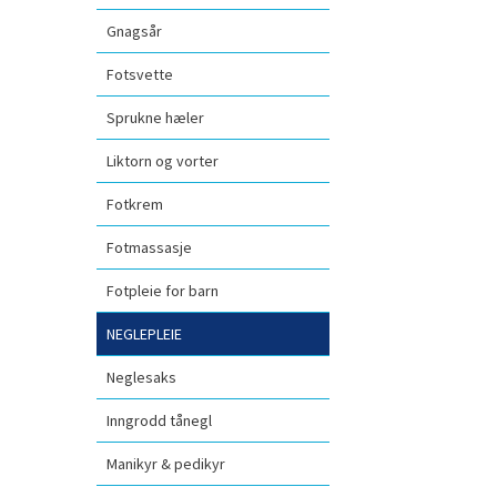
Gnagsår
Fotsvette
Sprukne hæler
Liktorn og vorter
Fotkrem
Fotmassasje
Fotpleie for barn
NEGLEPLEIE
Neglesaks
Inngrodd tånegl
Manikyr & pedikyr