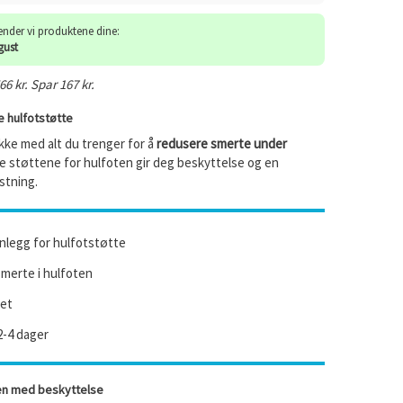
sender vi produktene dine:
gust
6 kr. Spar 167 kr.
ge hulfotstøtte
kke med alt du trenger for å
redusere smerte under
se støttene for hulfoten gir deg beskyttelse og en
stning.
nnlegg for hulfotstøtte
merte i hulfoten
tet
2-4 dager
ten med beskyttelse