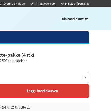
k levering 2-4 dager
Fri frakt över 599:-
14 Dager åpent kjøp
Din handlekurv
te-pakke (4 stk)
2 500
anmeldelser
r 599 kr
Fri bytterett