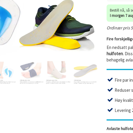
Bestill nå, så 
I morgen 7 au
Ordinær pris 56
Fire forskjelli
En nedsatt pa
hulfoten
. Dis
behagelig avla
Fire par i
Reduser s
Høy kvali
Levering 
Avlaste hulfo