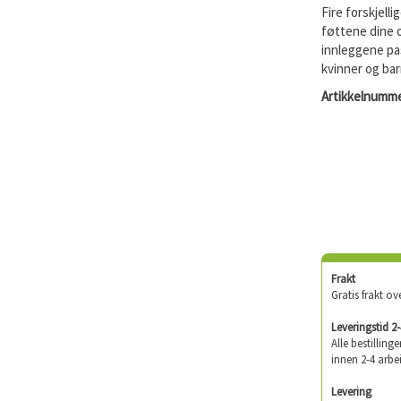
Fire forskjell
føttene dine o
innleggene pas
kvinner og bar
Artikkelnumme
Frakt
Gratis frakt ov
Leveringstid 2
Alle bestilling
innen 2-4 arbe
Levering