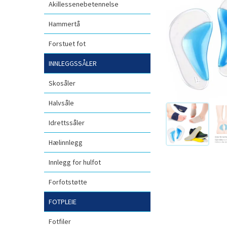
Akillessenebetennelse
Hammertå
Forstuet fot
INNLEGGSSÅLER
Skosåler
Halvsåle
Idrettssåler
Hælinnlegg
Innlegg for hulfot
Forfotstøtte
FOTPLEIE
Fotfiler