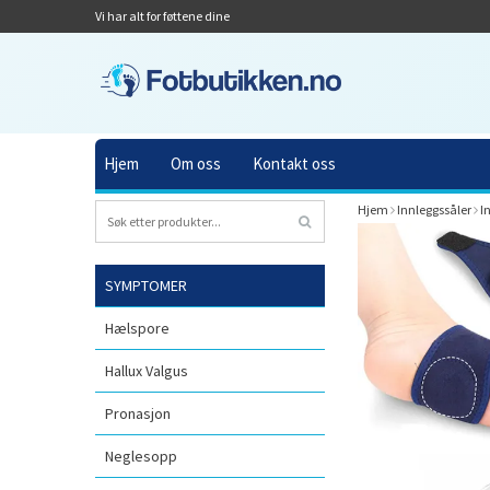
Vi har alt for føttene dine
Hjem
Om oss
Kontakt oss
Hjem
Innleggssåler
I
SYMPTOMER
Hælspore
Hallux Valgus
Pronasjon
Neglesopp