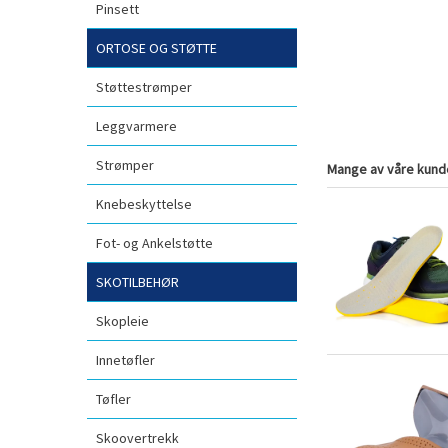
Pinsett
ORTOSE OG STØTTE
Støttestrømper
Leggvarmere
Strømper
Mange av våre kunde
Knebeskyttelse
Fot- og Ankelstøtte
SKOTILBEHØR
Skopleie
Innetøfler
Tøfler
Skoovertrekk