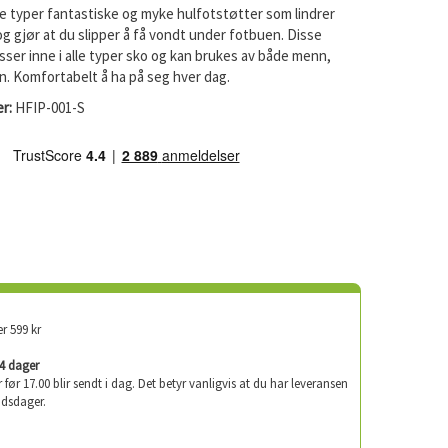
ige typer fantastiske og myke hulfotstøtter som lindrer
g gjør at du slipper å få vondt under fotbuen. Disse
ser inne i alle typer sko og kan brukes av både menn,
n. Komfortabelt å ha på seg hver dag.
r:
HFIP-001-S
er 599 kr
-4 dager
er før 17.00 blir sendt i dag. Det betyr vanligvis at du har leveransen
idsdager.