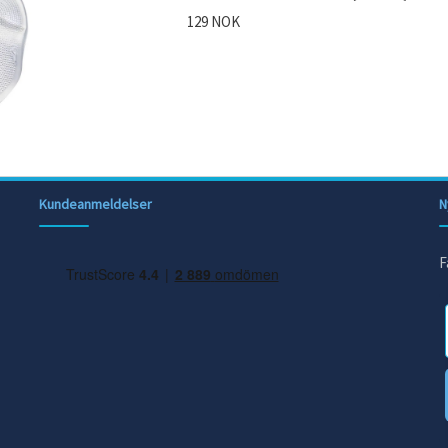
129 NOK
Kundeanmeldelser
N
F