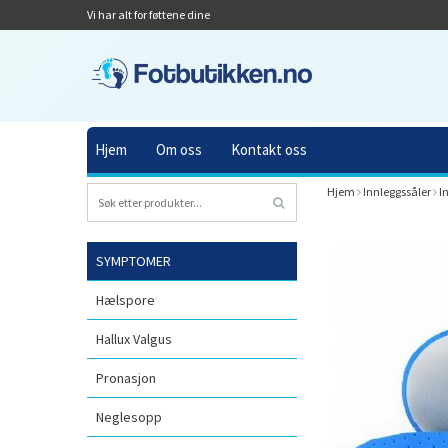
Vi har alt for føttene dine
Hjem
Om oss
Kontakt oss
Hjem
Innleggssåler
I
SYMPTOMER
Hælspore
Hallux Valgus
Pronasjon
Neglesopp