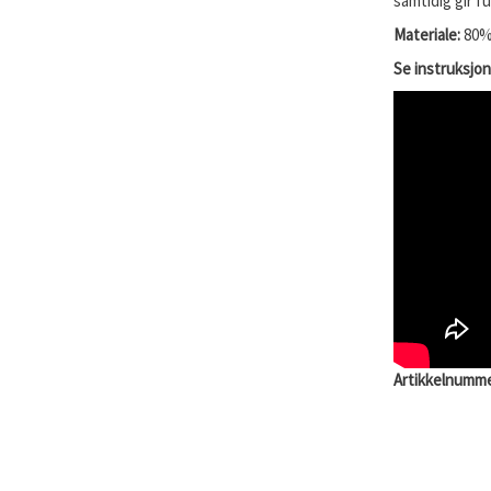
samtidig gir f
Materiale:
80%
Se instruksjo
Artikkelnumme