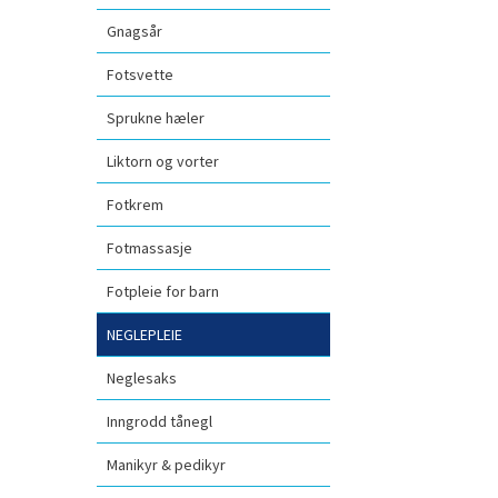
Gnagsår
Fotsvette
Sprukne hæler
Liktorn og vorter
Fotkrem
Fotmassasje
Fotpleie for barn
NEGLEPLEIE
Neglesaks
Inngrodd tånegl
Manikyr & pedikyr