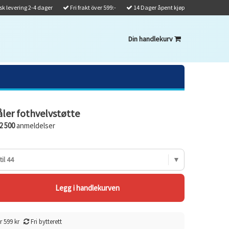
k levering 2-4 dager
Fri frakt över 599:-
14 Dager åpent kjøp
Din handlekurv
ler fothvelvstøtte
2 500
anmeldelser
il 44
r 599 kr
Fri bytterett