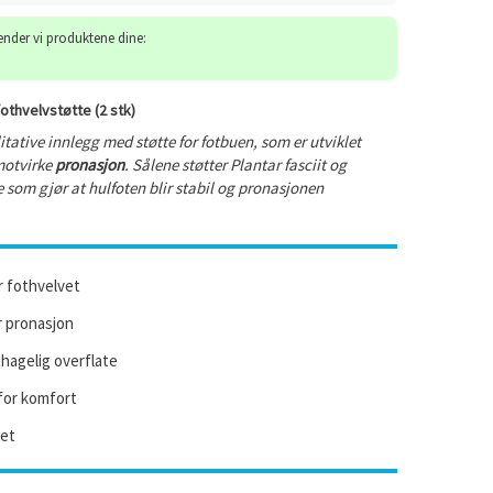
sender vi produktene dine:
othvelvstøtte (2 stk)
itative innlegg med støtte for fotbuen, som er utviklet
 motvirke
pronasjon
. Sålene støtter Plantar fasciit og
e som gjør at hulfoten blir stabil og pronasjonen
r fothvelvet
r pronasjon
hagelig overflate
or komfort
tet