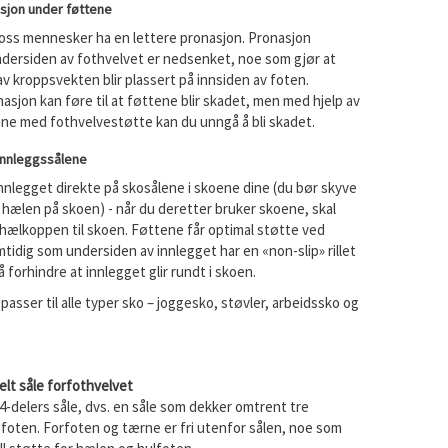
sjon under føttene
 oss mennesker ha en lettere pronasjon. Pronasjon
ndersiden av fothvelvet er nedsenket, noe som gjør at
 kroppsvekten blir plassert på innsiden av foten.
asjon kan føre til at føttene blir skadet, men med hjelp av
ene med fothvelvestøtte kan du unngå å bli skadet.
 innleggssålene
nnlegget direkte på skosålene i skoene dine (du bør skyve
hælen på skoen) - når du deretter bruker skoene, skal
 hælkoppen til skoen. Føttene får optimal støtte ved
tidig som undersiden av innlegget har en «non-slip» rillet
å forhindre at innlegget glir rundt i skoen.
passer til alle typer sko – joggesko, støvler, arbeidssko og
lt såle forfothvelvet
4-delers såle, dvs. en såle som dekker omtrent tre
 foten. Forfoten og tærne er fri utenfor sålen, noe som