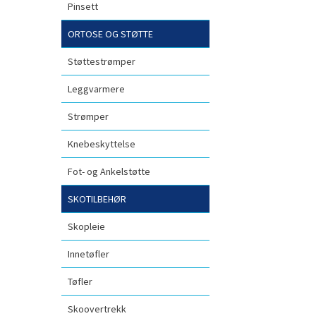
Pinsett
ORTOSE OG STØTTE
Støttestrømper
Leggvarmere
Strømper
Knebeskyttelse
Fot- og Ankelstøtte
SKOTILBEHØR
Skopleie
Innetøfler
Tøfler
Skoovertrekk