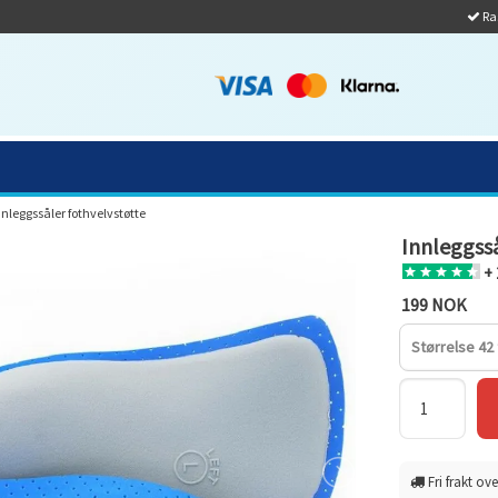
Ras
nnleggssåler fothvelvstøtte
Innleggsså
+ 
199 NOK
Størrelse 42 t
Fri frakt ove