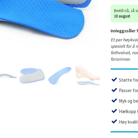
Bestill nå, så 
10 august
Innleggssåler f
Et par høykval
spesielt for å
fothvelvet, no
forsvinner.
Støtte fo
Passer fo
Myk og be
Hælkopp f
Høy kvali