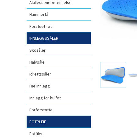
Akillessenebetennelse
Hammertå
Forstuet fot
INNLEGGSSÅLER
Skosåler
Halvsåle
Idrettssåler
Hælinnlegg
Innlegg for hulfot
Forfotstøtte
FOTPLEIE
Fotfiler