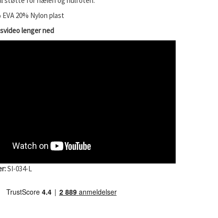
ull støtte for hælen og hulfoten.
 EVA 20% Nylon plast
nsvideo lenger ned
r:
SI-034-L