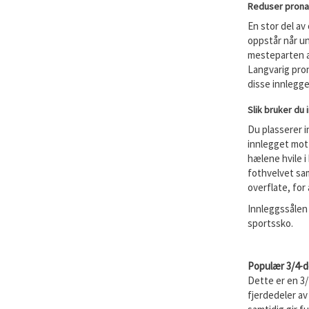
Reduser prona
En stor del av
oppstår når u
mesteparten av
Langvarig pron
disse innlegg
Slik bruker du
Du plasserer i
innlegget mot 
hælene hvile i
fothvelvet sam
overflate, for 
Innleggssålen 
sportssko.
Populær 3/4-de
Dette er en 3/
fjerdedeler av