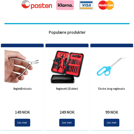
Populære produkter
Neglebåndsaks
Neglesett (15 deler)
Ekstra lang neglesaks
149 NOK
249 NOK
99 NOK
Les mer
Les mer
Les mer