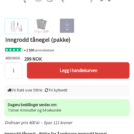
Inngrodd tånegel (pakke)
+ 2 500
anmeldelser
400 NOK
299 NOK
Fri frakt over 599 kr
Fri bytterett
Dagens bestillinger sendes om:
7 timer 4 minutter og 54 sekunder
Ordinær pris 400 kr – Spar 111 kroner
Inngrodd tånegel – Pakke for å redusere inngrodd tnegel