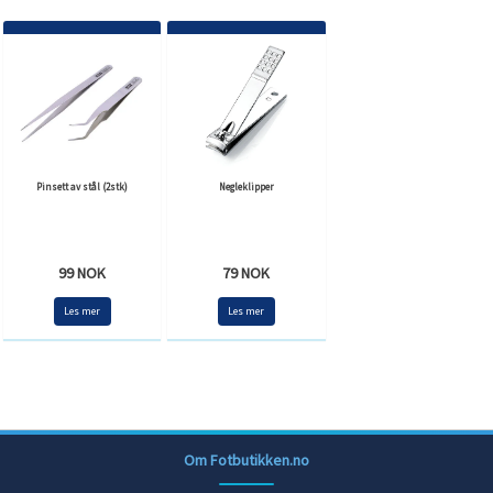
Pinsett av stål (2stk)
Negleklipper
99 NOK
79 NOK
Les mer
Les mer
Om Fotbutikken.no