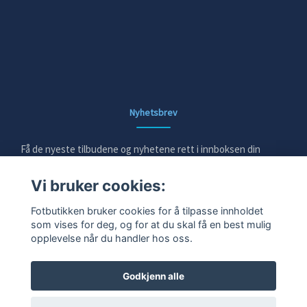
Nyhetsbrev
Få de nyeste tilbudene og nyhetene rett i innboksen din
Vi bruker cookies:
E-post
Fotbutikken bruker cookies for å tilpasse innholdet
som vises for deg, og for at du skal få en best mulig
opplevelse når du handler hos oss.
Ja takk!
Godkjenn alle