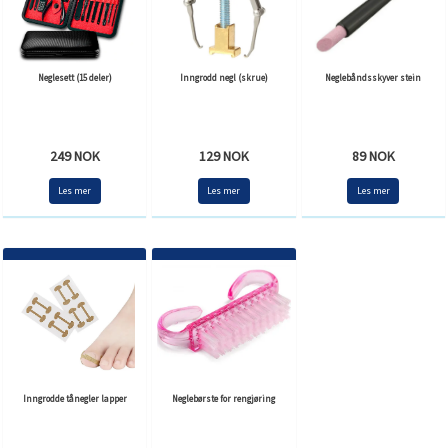
Neglesett (15 deler)
Inngrodd negl (skrue)
Neglebåndsskyver stein
249 NOK
129 NOK
89 NOK
Les mer
Les mer
Les mer
Inngrodde tånegler lapper
Neglebørste for rengjøring