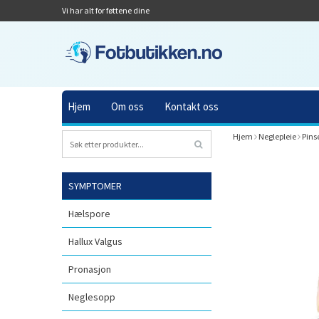
Vi har alt for føttene dine
Hjem
Om oss
Kontakt oss
Hjem
Neglepleie
Pins
SYMPTOMER
Hælspore
Hallux Valgus
Pronasjon
Neglesopp