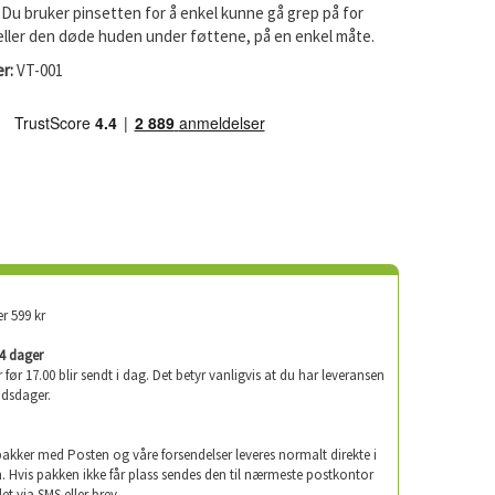
Du bruker pinsetten for å enkel kunne gå grep på for
 eller den døde huden under føttene, på en enkel måte.
r:
VT-001
er 599 kr
-4 dager
er før 17.00 blir sendt i dag. Det betyr vanligvis at du har leveransen
idsdager.
 pakker med Posten og våre forsendelser leveres normalt direkte i
. Hvis pakken ikke får plass sendes den til nærmeste postkontor
let via SMS eller brev.