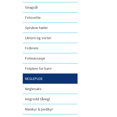
Gnagsår
Fotsvette
Sprukne hæler
Liktorn og vorter
Fotkrem
Fotmassasje
Fotpleie for barn
NEGLEPLEIE
Neglesaks
Inngrodd tånegl
Manikyr & pedikyr