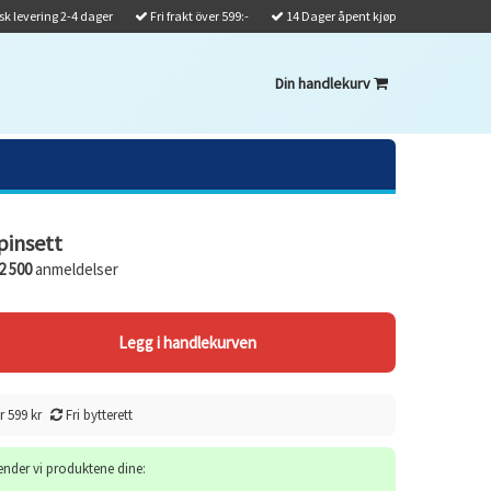
k levering 2-4 dager
Fri frakt över 599:-
14 Dager åpent kjøp
Din handlekurv
insett
2 500
anmeldelser
r 599 kr
Fri bytterett
sender vi produktene dine: