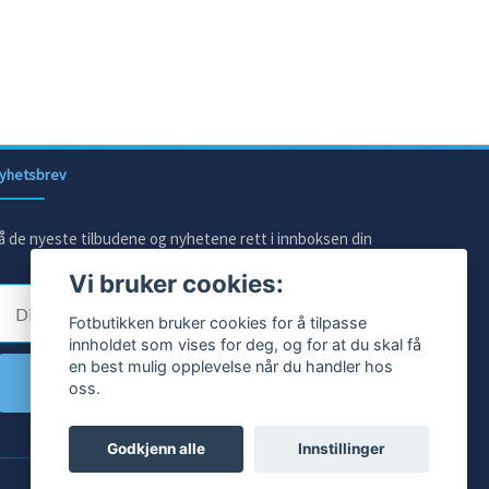
yhetsbrev
å de nyeste tilbudene og nyhetene rett i innboksen din
Vi bruker cookies:
E-post
Fotbutikken bruker cookies for å tilpasse
innholdet som vises for deg, og for at du skal få
en best mulig opplevelse når du handler hos
Ja takk!
oss.
Godkjenn alle
Innstillinger