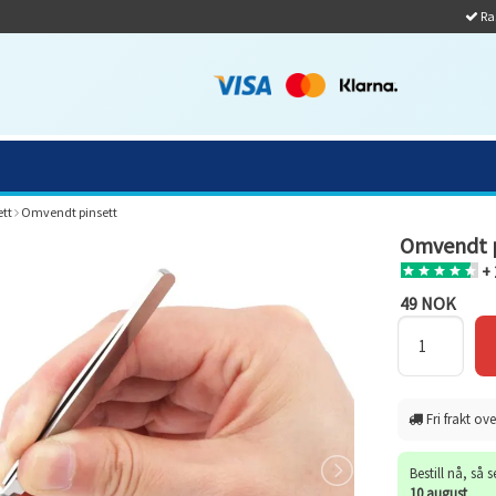
Ras
ett
Omvendt pinsett
Omvendt p
+ 
49 NOK
Fri frakt ove
Bestill nå, så 
10 august