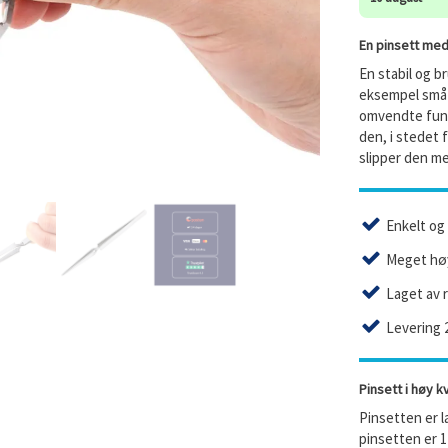
En pinsett me
En stabil og b
eksempel små s
omvendte funk
den, i stedet f
slipper den me
Enkelt og 
Meget høy
Laget av r
Levering 
Pinsett i høy kv
Pinsetten er l
pinsetten er 1