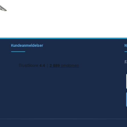
Kundeanmeldelser
N
F