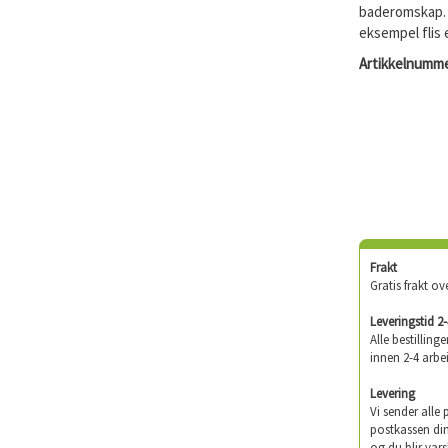
baderomskap. 
eksempel flis
Artikkelnumme
Frakt
Gratis frakt ov
Leveringstid 2
Alle bestilling
innen 2-4 arbe
Levering
Vi sender alle
postkassen din
og du blir vars