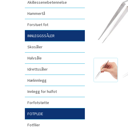
Akillessenebetennelse
Hammertå
Forstuet fot
INNLEGGSSÅLER
Skosåler
Halvsåle
Idrettssåler
Hælinnlegg
Innlegg for hulfot
Forfotstøtte
FOTPLEIE
Fotfiler