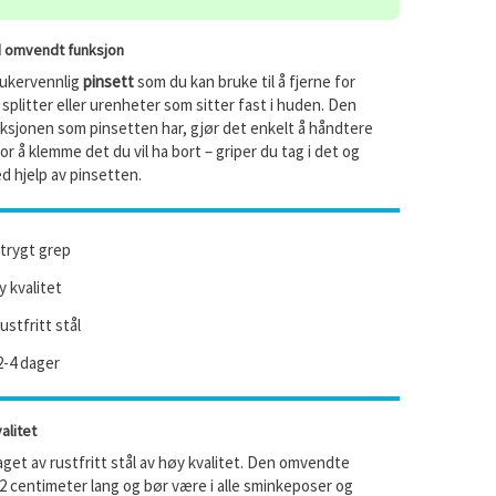
d omvendt funksjon
rukervennlig
pinsett
som du kan bruke til å fjerne for
plitter eller urenheter som sitter fast i huden. Den
sjonen som pinsetten har, gjør det enkelt å håndtere
or å klemme det du vil ha bort – griper du tag i det og
d hjelp av pinsetten.
trygt grep
 kvalitet
ustfritt stål
2-4 dager
alitet
aget av rustfritt stål av høy kvalitet. Den omvendte
2 centimeter lang og bør være i alle sminkeposer og