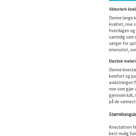
Slitesterk kneb
Denne lange k
kvalitet, noe 
hverdagen og v
samtidig som 
sørger for opt
intensitet, so
Elastisk materi
Denne knestøt
komfort og pa
avlastningen f
noe som gjør a
gjennom luft, 
på de varmes
Størrelsesgui
Knestøtten fin
best mulig fu