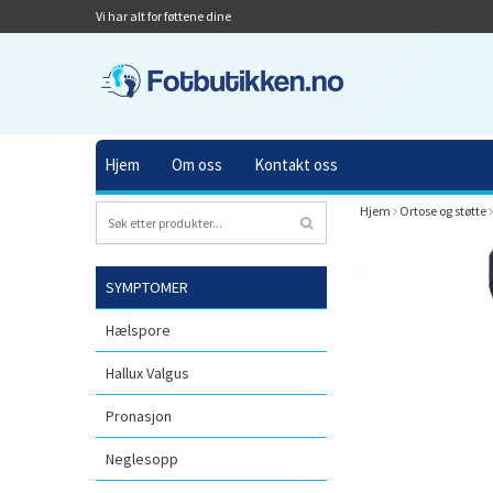
Vi har alt for føttene dine
Hjem
Om oss
Kontakt oss
Hjem
Ortose og støtte
SYMPTOMER
Hælspore
Hallux Valgus
Pronasjon
Neglesopp