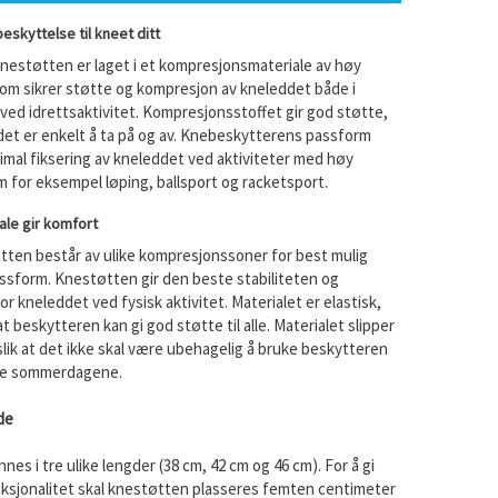
eskyttelse til kneet ditt
nestøtten er laget i et kompresjonsmateriale av høy
som sikrer støtte og kompresjon av kneleddet både i
ed idrettsaktivitet. Kompresjonsstoffet gir god støtte,
det er enkelt å ta på og av. Knebeskytterens passform
imal fiksering av kneleddet ved aktiviteter med høy
m for eksempel løping, ballsport og racketsport.
ale gir komfort
ten består av ulike kompresjonssoner for best mulig
ssform. Knestøtten gir den beste stabiliteten og
or kneleddet ved fysisk aktivitet. Materialet er elastisk,
t beskytteren kan gi god støtte til alle. Materialet slipper
slik at det ikke skal være ubehagelig å bruke beskytteren
te sommerdagene.
de
nes i tre ulike lengder (38 cm, 42 cm og 46 cm). For å gi
nksjonalitet skal knestøtten plasseres femten centimeter