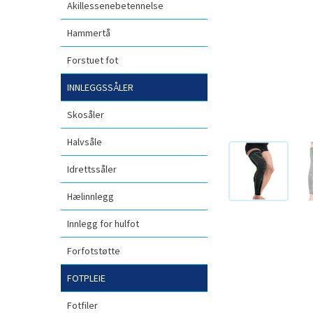
Akillessenebetennelse
Hammertå
Forstuet fot
INNLEGGSSÅLER
Skosåler
Halvsåle
Idrettssåler
Hælinnlegg
Innlegg for hulfot
Forfotstøtte
FOTPLEIE
Fotfiler