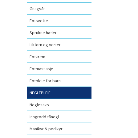
Gnagsår
Fotsvette
Sprukne hæler
Liktorn og vorter
Fotkrem
Fotmassasje
Fotpleie for barn
NEGLEPLEIE
Neglesaks
Inngrodd tånegl
Manikyr & pedikyr