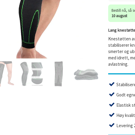
Bestill nå, så 
10 august
Lang knestøtt
Knestøtten av
stabiliserer 
smerter og ub
med idrett, m
avlastning.
Stabilise
Godt egnet
Elastisk s
Høy kvali
Levering 