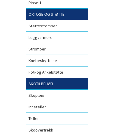
Pinsett
ORTOSE OG STØTTE
Støttestrømper
Leggvarmere
Strømper
Knebeskyttelse
Fot- og Ankelstøtte
SKOTILBEHØR
Skopleie
Innetøfler
Tøfler
Skoovertrekk