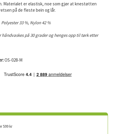
. Materialet er elastisk, noe som gjør at knestøtten
retsen på de fleste bein og lår.
 Polyester 33 %, Nylon 42 %
 håndvaskes på 30 grader og henges opp til tørk etter
r:
OS-028-M
er 599 kr