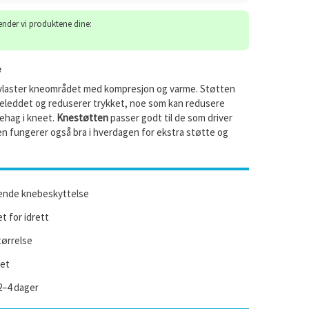
sender vi produktene dine:
e
laster kneområdet med kompresjon og varme. Støtten
kneleddet og reduserer trykket, noe som kan redusere
ehag i kneet.
Knestøtten
passer godt til de som driver
en fungerer også bra i hverdagen for ekstra støtte og
rende knebeskyttelse
 for idrett
tørrelse
tet
2–4 dager