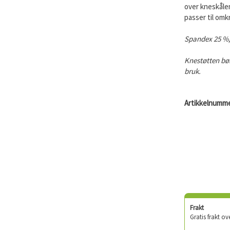
over kneskålen
passer til omk
Spandex 25 %,
Knestøtten bør
bruk.
Artikkelnumme
Frakt
Gratis frakt ov