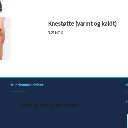
Knestøtte (varmt og kaldt)
349 NOK
Kundeanmeldelser
N
F