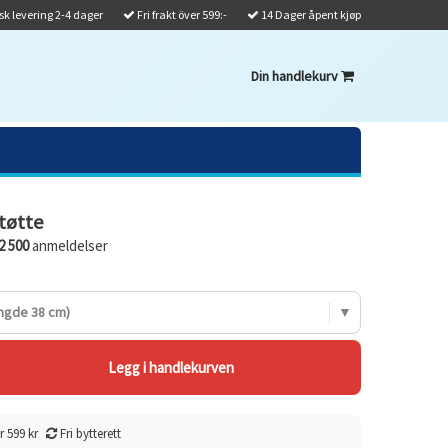
k levering 2-4 dager
Fri frakt över 599:-
14 Dager åpent kjøp
Din handlekurv
tøtte
2 500
anmeldelser
ngde 38 cm)
r 599 kr
Fri bytterett