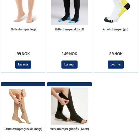
Støttestrømper beige
Støttestrømper aktiv blå
Ankelstrømper (gul)
99 NOK
149 NOK
89 NOK
Les mer
Les mer
Les mer
Støttestrømper glidelås (beige)
Støttestrømper glidelås (svarte)