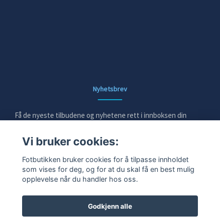
Nyhetsbrev
Få de nyeste tilbudene og nyhetene rett i innboksen din
Vi bruker cookies:
E-post
Fotbutikken bruker cookies for å tilpasse innholdet
som vises for deg, og for at du skal få en best mulig
opplevelse når du handler hos oss.
Ja takk!
Godkjenn alle