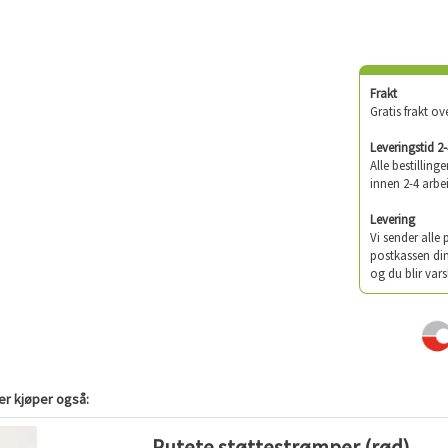
Frakt
Gratis frakt ov
Leveringstid 2
Alle bestilling
innen 2-4 arbe
Levering
Vi sender alle
postkassen din
og du blir vars
r kjøper også:
Rutete støttestrømper (rød)