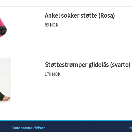
Ankel sokker støtte (Rosa)
89 NOK
Støttestrømper glidelås (svarte)
179 NOK
Kundeanmeldelser
N