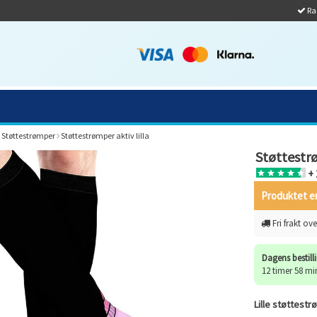
Ras
Støttestrømper
Støttestrømper aktiv lilla
Støttestrø
+ 
Produktet er
Fri frakt ove
Dagens bestill
12 timer 58 mi
Lille støttest