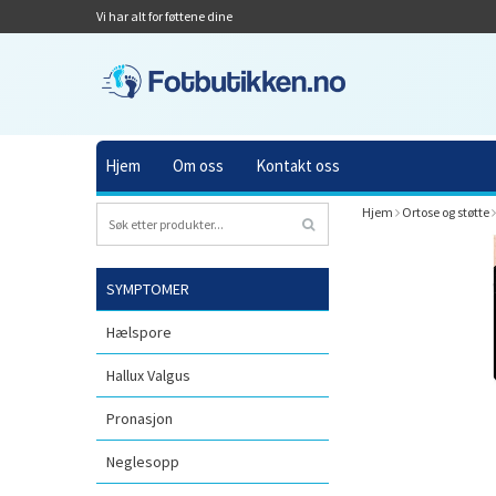
Vi har alt for føttene dine
Hjem
Om oss
Kontakt oss
Hjem
Ortose og støtte
SYMPTOMER
Hælspore
Hallux Valgus
Pronasjon
Neglesopp