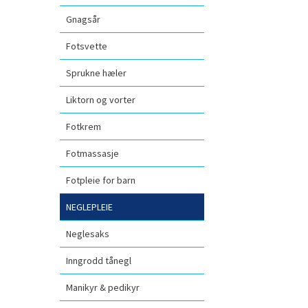
Gnagsår
Fotsvette
Sprukne hæler
Liktorn og vorter
Fotkrem
Fotmassasje
Fotpleie for barn
NEGLEPLEIE
Neglesaks
Inngrodd tånegl
Manikyr & pedikyr