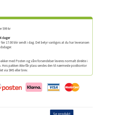
er 599 kr
-4 dager
er før 17.00 blir sendt i dag. Det betyr vanligvis at du har leveransen
idsdager.
 pakker med Posten og våre forsendelser leveres normalt direkte i
. Hvis pakken ikke får plass sendes den til nærmeste postkontor
let via SMS eller brev.
Se produkt