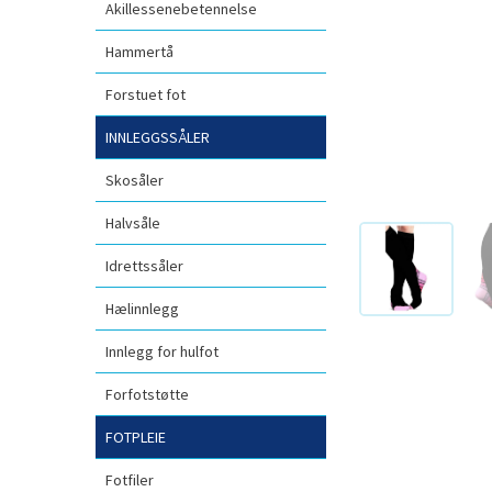
Akillessenebetennelse
Hammertå
Forstuet fot
INNLEGGSSÅLER
Skosåler
Halvsåle
Idrettssåler
Hælinnlegg
Innlegg for hulfot
Forfotstøtte
FOTPLEIE
Fotfiler