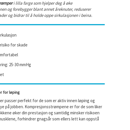
trømper
i lilla farge som hjelper deg å øke
nen og forebygger blant annet åreknuter, reduserer
ader og bidrar til å holde oppe sirkulasjonen i beina.
rkulasjon
isiko for skade
mfortabel
ing: 25-30 mmHg
tet
 for løping
r passer perfekt for de som er aktiv innen løping og
mye på jobben. Kompresjonsstrømpene er for de som liker
okkene øker din prestasjon og samtidig minsker risikoen
musklene, forhindrer gnagsår som ellers lett kan oppstå