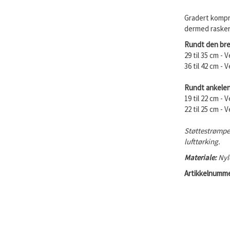
Gradert kompr
dermed raskere
Rundt den bre
29 til 35 cm - 
36 til 42 cm - 
Rundt ankelen
19 til 22 cm - 
22 til 25 cm - 
Støttestrømpen
lufttørking.
Materiale:
Nyl
Artikkelnumme