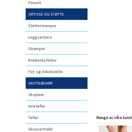
Pinsett
ORTOSE OG STØTTE
Støttestrømper
Leggvarmere
Strømper
Knebeskyttelse
Fot- og Ankelstøtte
SKOTILBEHØR
Skopleie
Innetøfler
Tøfler
Mange av våre kunde
Skoovertrekk