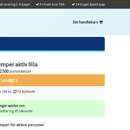
k levering 2-4 dager
Fri frakt över 599:-
14 Dager åpent kjøp
Din handlekurv
mper aktiv lilla
2 500
anmeldelser
 utsolgt :(
r 599 kr
Fri bytterett
inger sendes om:
nutter og 35 sekunder
rømper for aktive personer