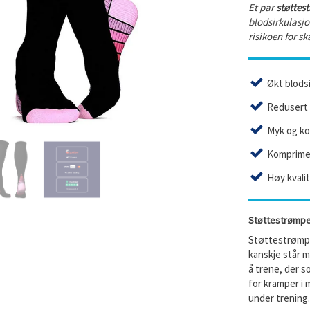
Et par
støttes
blodsirkulasjo
risikoen for sk
Økt blodsi
Redusert r
Myk og ko
Komprimer
Høy kvali
Støttestrømper
Støttestrømpe
kanskje står 
å trene, der s
for kramper i 
under trening.