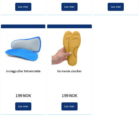
Les mer
Les mer
Les mer
Innleggssåler fothvelvstøtte
Varmende skosåler
199 NOK
199 NOK
Les mer
Les mer