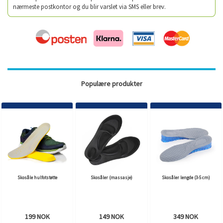
nærmeste postkontor og du blir varslet via SMS eller brev.
Populære produkter
Skosåle hulfotstøtte
Skosåler (massasje)
Skosåler lengde (3-5 cm)
199 NOK
149 NOK
349 NOK