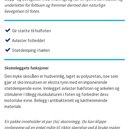
underletter for fotbuen og fremmer dermed den naturlige
bevegelsen til foten.
Gir
støtte til hulfoten
Avlaster fotleddet
Støtdemping i hælen
Skoinnleggets funksjoner
Den myke skosålen er hudvennlig, laget av polyuretan, noe som
gjør at sko innsatsen er ekstra tynn med en imponerende
støtdempende evne. Innlegget avlaster bakfoten og ankelen og
stimulerer i tillegg muskulaturen i foten og forbedrer dess
motoriske evne. Belegg i antibakterielt og lukthemmende
materiale.
En pakke inneholder et par (to) skoinnlegg. Du kan klippe
innleggene på en enkel måte til riktig størrelse ved å bruke malen