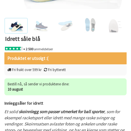
Idrett såle blå
+ 2 500
anmeldelser
Produktet er utsolgt :(
Fri frakt over 599 kr
Fri bytterett
Bestill nå, så sender vi produktene dine:
10 august
Innleggsåler for idrett
Et solid
skoinnlegg som passer utmerket for ball sporter
, som for
eksempel racketsport eller idrett med mange raske svinger og
vendinger. Skoinnsatsen avlaster foten og ankelen under raske
stopp- og bevegelser med vridning, og har en kjerne som støtter og