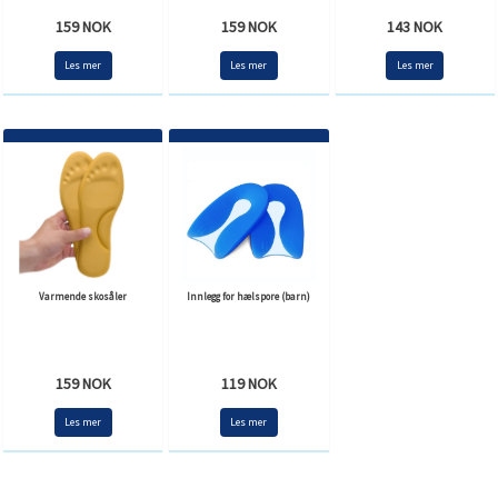
159 NOK
159 NOK
143 NOK
Les mer
Les mer
Les mer
Varmende skosåler
Innlegg for hælspore (barn)
159 NOK
119 NOK
Les mer
Les mer