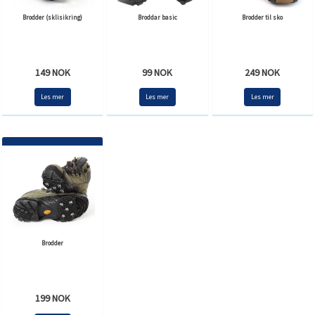
Brodder (sklisikring)
Broddar basic
Brodder til sko
149 NOK
99 NOK
249 NOK
Les mer
Les mer
Les mer
Brodder
199 NOK