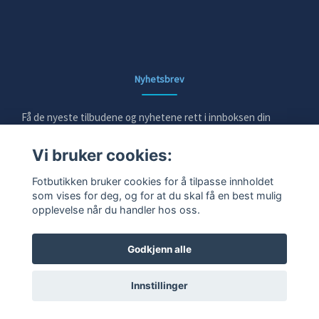
Nyhetsbrev
Få de nyeste tilbudene og nyhetene rett i innboksen din
Vi bruker cookies:
E-post
Fotbutikken bruker cookies for å tilpasse innholdet
som vises for deg, og for at du skal få en best mulig
opplevelse når du handler hos oss.
Ja takk!
Godkjenn alle
Innstillinger
© 2026 Fotbutikken. Alle rettigheter reservert