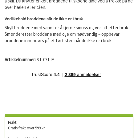
å skli. Du knyter enkelt broddene til skoene dine ved å trekke på de
over hælen eller tåen.
Vedlikehold broddene når de ikke er i bruk
Skyll broddene med vann for å fjerne smuss og veisalt etter bruk.
Smør deretter broddene med olje om nødvendig – oppbevar
broddene innendørs på et tørt sted når de ikke er i bruk.
Artikkelnummer:
ST-031-M
Frakt
Gratis frakt over 599 kr