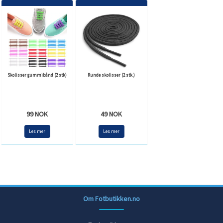
Skolisser gummibånd (2 stk)
Runde skolisser (2 stk.)
99 NOK
49 NOK
Les mer
Les mer
Om Fotbutikken.no