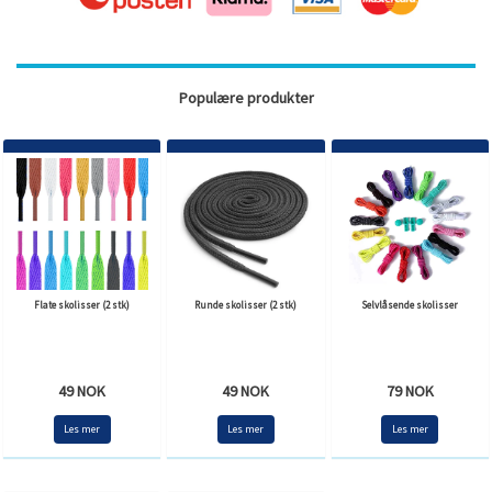
Populære produkter
Flate skolisser (2 stk)
Runde skolisser (2 stk)
Selvlåsende skolisser
49 NOK
49 NOK
79 NOK
Les mer
Les mer
Les mer