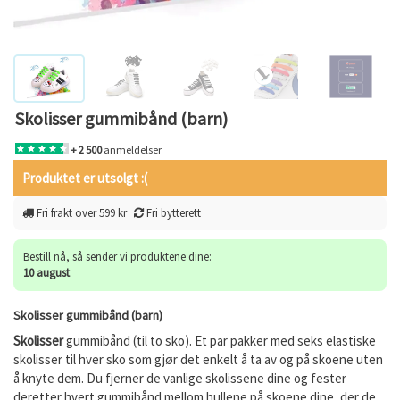
Skolisser gummibånd (barn)
+ 2 500
anmeldelser
Produktet er utsolgt :(
Fri frakt over 599 kr
Fri bytterett
Bestill nå, så sender vi produktene dine:
10 august
Skolisser gummibånd (barn)
Skolisser
gummibånd (til to sko). Et par pakker med seks elastiske
skolisser til hver sko som gjør det enkelt å ta av og på skoene uten
å knyte dem. Du fjerner de vanlige skolissene dine og fester
deretter hvert gummibånd mellom hullene på skoene dine, der de