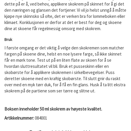
dette på er å, ved behov, applikere skokrem på skinnet for å gi det
den næringen og glansen det fortjener. Vi vil jo helst unngå å måtte
kjøpe nye skinnsko så ofte, det er verken bra for lommeboken eller
klimaet. Konklusjonen er derfor at det er best for deg og skoene
dine at skoene får regelmessig omsorg med skokrem.
Bruk
I første omgang er det viktig å velge den skokremen som matcher
fargen på skoene dine, helst en noe lysere farge, så ikke skinnet
får en mørk tone. Test ut på en liten flate av skoen for å se
hvordan sluttresultatet vil bli. Bruk et pusseskinn eller en
skobørste for å applikere skokremen i sirkelbevegelser. Puss
deretter skoene med en kraftig skobørste. Til slutt gnir du raskt
over med en myk tørr duk, for å få en fin glans. Husk å ta litt ekstra
skokrem på de partiene som ser tørre og slitne ut.
Boksen inneholder 50 ml skokrem av høyeste kvalitet.
Artikkelnummer:
084001