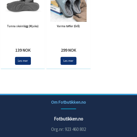
Tunna skoinlägg (Mjuka)
Varma tofflor (Grå)
139 NOK
299 NOK
Les mer
Les mer
Om Fotbutikken.no
Fotbutikken.no
Org.nr: 923 460 802