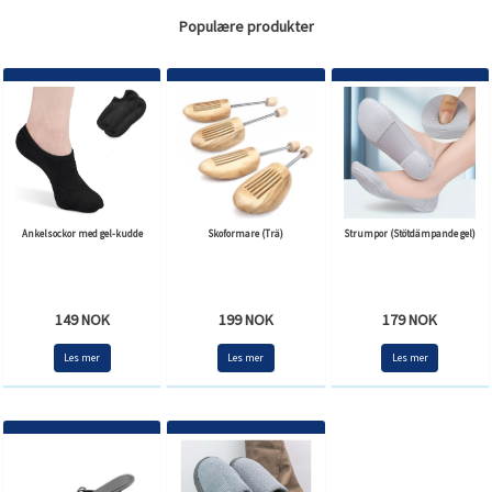
Populære produkter
Ankelsockor med gel-kudde
Skoformare (Trä)
Strumpor (Stötdämpande gel)
149 NOK
199 NOK
179 NOK
Les mer
Les mer
Les mer