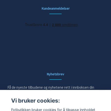
Kundeanmeldelser
Nyhetsbrev
Få de nyeste tilbudene og nyhetene rett i innboksen din
Vi bruker cookies:
E-post
Fotbutikken bruker cookies for å tilpasse innholdet