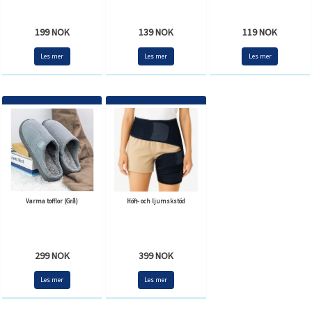
199 NOK
139 NOK
119 NOK
Les mer
Les mer
Les mer
Varma tofflor (Grå)
Höft- och ljumskstöd
299 NOK
399 NOK
Les mer
Les mer