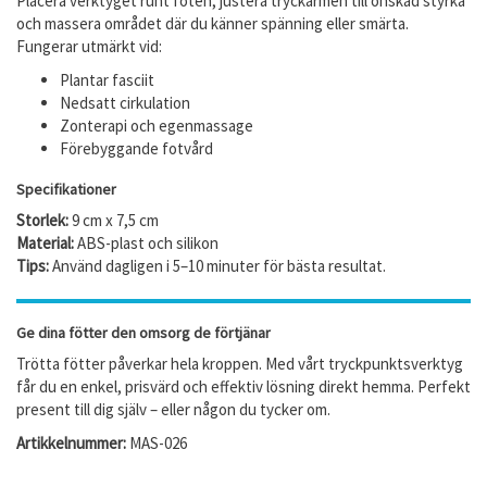
Placera verktyget runt foten, justera tryckarmen till önskad styrka
och massera området där du känner spänning eller smärta.
Fungerar utmärkt vid:
Plantar fasciit
Nedsatt cirkulation
Zonterapi och egenmassage
Förebyggande fotvård
Specifikationer
Storlek:
9 cm x 7,5 cm
Material:
ABS-plast och silikon
Tips:
Använd dagligen i 5–10 minuter för bästa resultat.
Ge dina fötter den omsorg de förtjänar
Trötta fötter påverkar hela kroppen. Med vårt tryckpunktsverktyg
får du en enkel, prisvärd och effektiv lösning direkt hemma. Perfekt
present till dig själv – eller någon du tycker om.
Artikkelnummer:
MAS-026