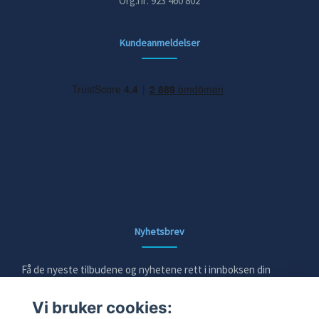
Org.nr: 923 460 802
Kundeanmeldelser
Nyhetsbrev
Få de nyeste tilbudene og nyhetene rett i innboksen din
Vi bruker cookies:
E-post