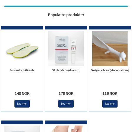
Populære produkter
Barnsulor hälkudde
Vårdande nagelserum
Designskohorn (skohorn ekorre)
149 NOK
179 NOK
119 NOK
Les mer
Les mer
Les mer