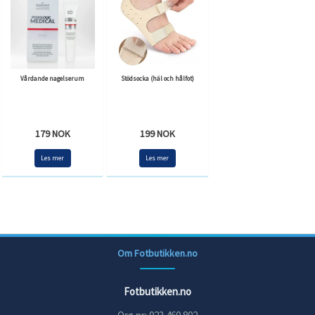
Vårdande nagelserum
Stödsocka (häl och hålfot)
179 NOK
199 NOK
Les mer
Les mer
Om Fotbutikken.no
Fotbutikken.no