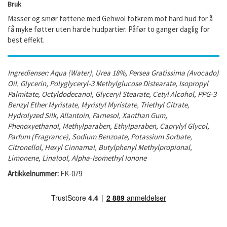
Bruk
Masser og smør føttene med Gehwol fotkrem mot hard hud for å
få myke føtter uten harde hudpartier. Påfør to ganger daglig for
best effekt.
Ingredienser: Aqua (Water), Urea 18%, Persea Gratissima (Avocado)
Oil, Glycerin, Polyglyceryl-3 Methylglucose Distearate, Isopropyl
Palmitate, Octyldodecanol, Glyceryl Stearate, Cetyl Alcohol, PPG-3
Benzyl Ether Myristate, Myristyl Myristate, Triethyl Citrate,
Hydrolyzed Silk, Allantoin, Farnesol, Xanthan Gum,
Phenoxyethanol, Methylparaben, Ethylparaben, Caprylyl Glycol,
Parfum (Fragrance), Sodium Benzoate, Potassium Sorbate,
Citronellol, Hexyl Cinnamal, Butylphenyl Methylpropional,
Limonene, Linalool, Alpha-Isomethyl Ionone
Artikkelnummer:
FK-079