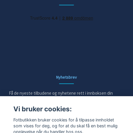
Nyhetsbrev
Få de nyeste tilbudene og nyhetene rett i innboksen din
Vi bruker cookies:
E-post
Fotbutikken bruker cookies for å tilpasse innholdet
som vises for deg, og for at du skal få en best mulig
opplevelse når du handler hos oss.
Ja takk!