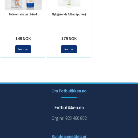
Fotkrem ekspert 8-in-1
Mykgjørende fotbad (pulver)
149 NOK
179 NOK
Les mer
Les mer
Om Fotbutikken.no
Fotbutikken.no
Org.nr: 923 460 802
Kundeanmeldelser