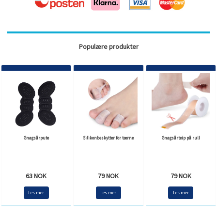
Populære produkter
Gnagsårpute
Silikonbeskytter for tærne
Gnagsårteip på rull
63 NOK
79 NOK
79 NOK
Les mer
Les mer
Les mer