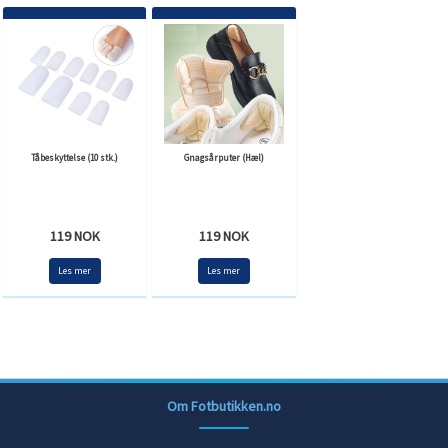
Tåbeskyttelse (10 stk.)
Gnagsårputer (Hæl)
119 NOK
119 NOK
Les mer
Les mer
Om Fotbutikken.no