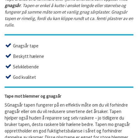
gnagsår
. Tapen er enkel å kutte i ønsket lengde eller størrelse og
fungerer på samme måte som et vanlig gnag sårplaster. Gnagsår
tapen er rimelig, fordi du kan klippe rundt ut ca. femti plastrer av en
rulle.
Gnagsår tape
Beskytt hælene
Selvklebende
God kvalitet
Tape mot blemmer og gnagsår
SGnagsår tapen fungerer på en effektiv måte om du vil forhindre
gnagsår eller om du vil redusere smertene det årsaker. Tapen
hjelper også huden å reparere seg selv raskere – jo tidligere du
bruker tapen, desto raskere blir hælene bedre. Tapen mo gnagsår
opprettholder en god fuktighetsbalanse i såret og forhindrer
dannelse av skorper. Disse plastrene er egnet for store blemmer