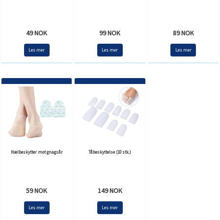
49 NOK
99 NOK
89 NOK
Les mer
Les mer
Les mer
Hælbeskytter mot gnagsår
Tåbeskyttelse (10 stk.)
59 NOK
149 NOK
Les mer
Les mer