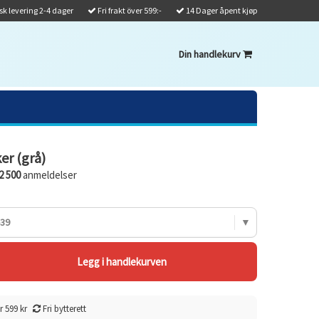
k levering 2-4 dager
Fri frakt över 599:-
14 Dager åpent kjøp
Din handlekurv
er (grå)
2 500
anmeldelser
-39
r 599 kr
Fri bytterett