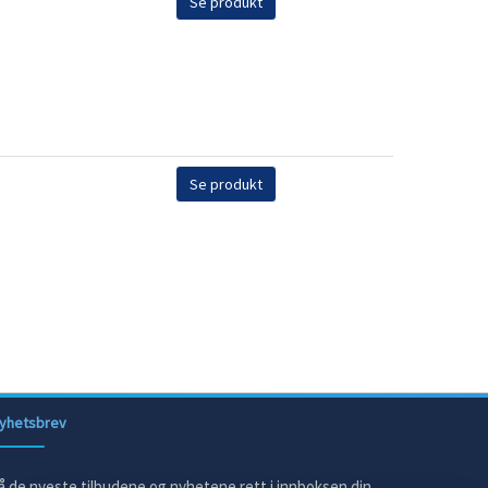
Se produkt
Se produkt
yhetsbrev
å de nyeste tilbudene og nyhetene rett i innboksen din