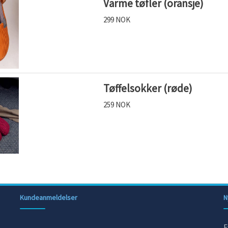
Varme tøfler (oransje)
299 NOK
Tøffelsokker (røde)
259 NOK
Kundeanmeldelser
N
F