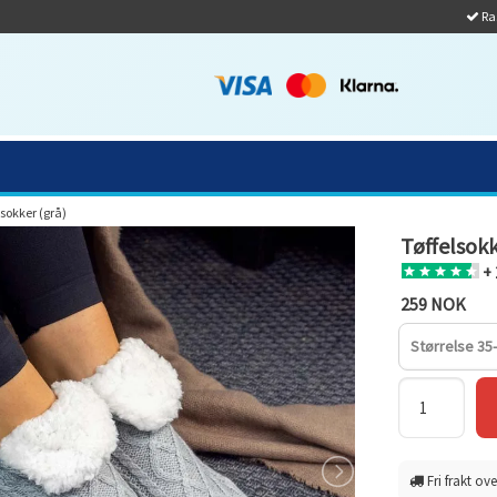
Ras
lsokker (grå)
Tøffelsokk
+ 
259 NOK
Størrelse 35
Fri frakt ove