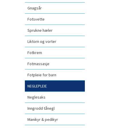
Gnagsår
Fotsvette
Sprukne hæler
Liktorn og vorter
Fotkrem
Fotmassasje
Fotpleie for barn
NEGLEPLEIE
Neglesaks
Inngrodd tånegl
Manikyr & pedikyr