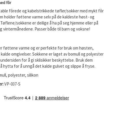
ed fôr
table fôrede og kabelstrikkede tøfler/sokker med mykt fôr
om holder føttene varme selv på de kaldeste høst- og
Tøflene/sokkene er deilige å ha på seg hjemme eller på
og vintermånedene. Passer både til barn og voksne!
r føttene varme og er perfekte for bruk om høsten,
 i kalde omgivelser. Sokkene er laget av bomull og polyester
 undersiden for å gi sklisikker beskyttelse. Bruk dem
å hytta for å unngå det kalde gulvet og slippe å fryse.
mull, polyester, silikon
r:
VP-037-S