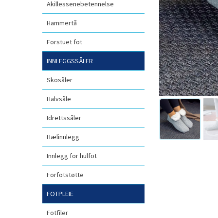
Akillessenebetennelse
Hammertå
Forstuet fot
INNLEGGSSÅLER
Skosåler
Halvsåle
Idrettssåler
Hælinnlegg
Innlegg for hulfot
Forfotstøtte
FOTPLEIE
Fotfiler