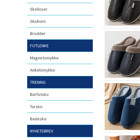
Skolisser
Skohorn
Brodder
FOTLENKE
Magnetsmykke
Ankelsmykke
TRENING
Barfotsko
Tursko
Badesko
NYHETSBREV