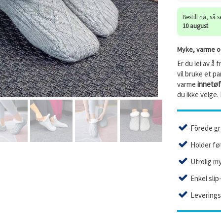
Bestill nå, så 
10 august
Myke, varme og
Er du lei av å
vil bruke et p
varme
innetøf
du ikke velge.
Fôrede gr
Holder fø
Utrolig m
Enkel slip
Leveringst