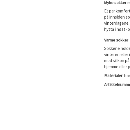
Myke sokker m
Et par komfor
på innsiden s
vinterdagene. 
hytta i høst- 
Varme sokker
Sokkene holde
vinteren eller
med silikon på
hjemme eller p
Materialer
: bo
Artikkelnumme