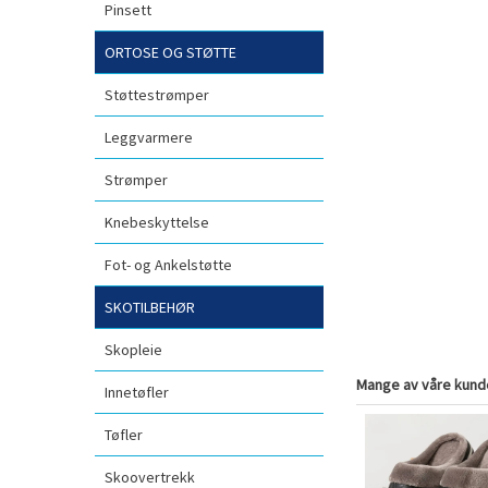
Pinsett
ORTOSE OG STØTTE
Støttestrømper
Leggvarmere
Strømper
Knebeskyttelse
Fot- og Ankelstøtte
SKOTILBEHØR
Skopleie
Mange av våre kunde
Innetøfler
Tøfler
Skoovertrekk