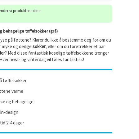
sender vi produktene dine:
 behagelige tøffelsokker (grå)
 fryse på føttene? Klarer du ikke å bestemme deg for om du
ar myke og deilige
sokker
, eller om du foretrekker et par
ler
? Med disse fantastisk koselige tøffelsokkene trenger
 Hver høst- og vinterdag vil føles fantastisk!
å tøffelsokker
ttene varme
yke og behagelige
-in-design
id 2-4 dager