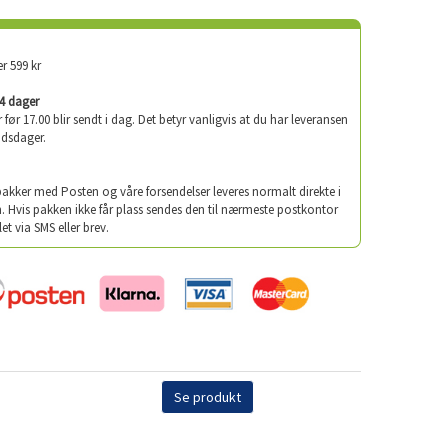
er 599 kr
-4 dager
er før 17.00 blir sendt i dag. Det betyr vanligvis at du har leveransen
idsdager.
 pakker med Posten og våre forsendelser leveres normalt direkte i
. Hvis pakken ikke får plass sendes den til nærmeste postkontor
let via SMS eller brev.
Se produkt