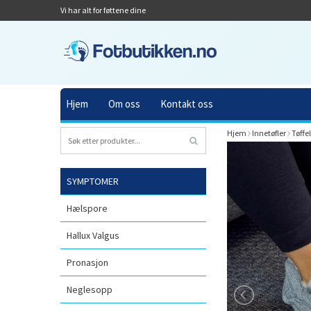
Vi har alt for føttene dine
Hjem
Om oss
Kontakt oss
Hjem
Innetøfler
Tøffe
SYMPTOMER
Hælspore
Hallux Valgus
Pronasjon
Neglesopp