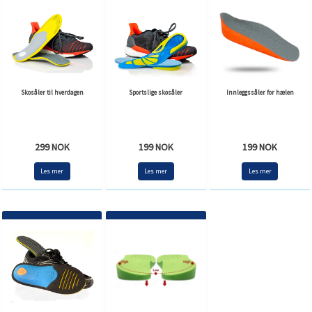
Skosåler til hverdagen
Sportslige skosåler
Innleggssåler for hælen
299 NOK
199 NOK
199 NOK
Les mer
Les mer
Les mer