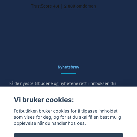
Nyhetsbrev
Få de nyeste tilbudene og nyhetene rett i innboksen din
Vi bruker cookies:
E-post
Fotbutikken bruker cookies for å tilpasse innholdet
som vises for deg, og for at du skal få en best mulig
opplevelse når du handler hos oss.
Ja takk!