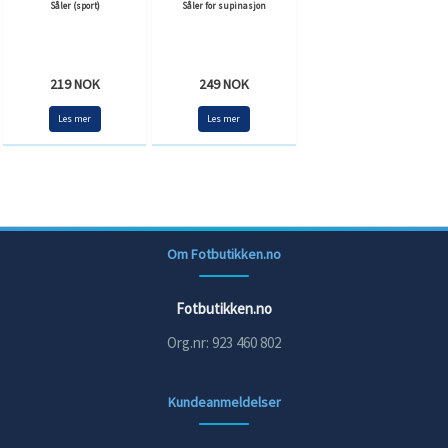
Såler (sport)
Såler for supinasjon
219 NOK
249 NOK
Les mer
Les mer
Om Fotbutikken.no
Fotbutikken.no
Org.nr: 923 460 802
Kundeanmeldelser