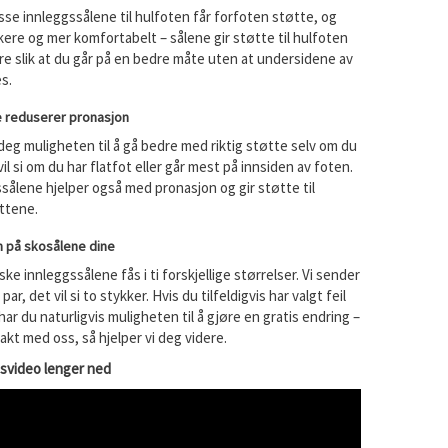
sse innleggssålene til hulfoten får forfoten støtte, og
kere og mer komfortabelt – sålene gir støtte til hulfoten
re slik at du går på en bedre måte uten at undersidene av
s.
e reduserer pronasjon
deg muligheten til å gå bedre med riktig støtte selv om du
il si om du har flatfot eller går mest på innsiden av foten.
sålene hjelper også med pronasjon og gir støtte til
ttene.
n på skosålene dine
ke innleggssålene fås i ti forskjellige størrelser. Vi sender
 par, det vil si to stykker. Hvis du tilfeldigvis har valgt feil
har du naturligvis muligheten til å gjøre en gratis endring –
akt med oss, så hjelper vi deg videre.
nsvideo lenger ned