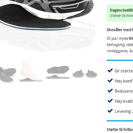
Dagens bestill
3 timer 16 min
Skosåler med h
Et par myke
in
behagelig støt
innleggene, ka
Gir støtte
Høy komfo
Reduserer
Høy kvali
Levering 
Støtte til foth