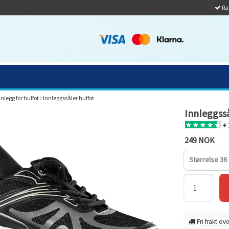
Ras
nnlegg for hulfot
Innleggssåler hulfot
Innleggsså
+ 
249 NOK
Størrelse 36
Fri frakt ove