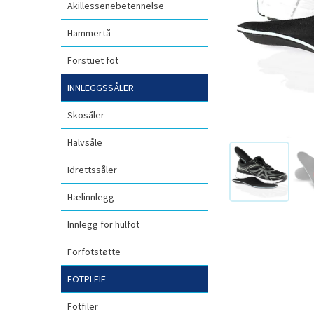
Akillessenebetennelse
Hammertå
Forstuet fot
INNLEGGSSÅLER
Skosåler
Halvsåle
Idrettssåler
Hælinnlegg
Innlegg for hulfot
Forfotstøtte
FOTPLEIE
Fotfiler