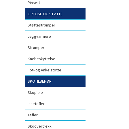
Pinsett
ORTOSE OG STØTTE
Støttestrømper
Leggvarmere
Strømper
Knebeskyttelse
Fot- og Ankelstøtte
SKOTILBEHØR
Skopleie
Innetøfler
Tøfler
Skoovertrekk