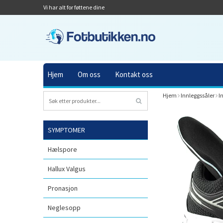
Vi har alt for føttene dine
Hjem
Om oss
Kontakt oss
Hjem
Innleggssåler
I
SYMPTOMER
Hælspore
Hallux Valgus
Pronasjon
Neglesopp