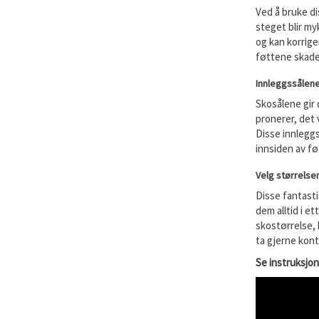
Ved å bruke di
steget blir my
og kan korrige
føttene skade
Innleggssålen
Skosålene gir 
pronerer, det v
Disse innleggs
innsiden av fø
Velg størrelse
Disse fantastis
dem alltid i ett
skostørrelse, 
ta gjerne kont
Se instruksjo