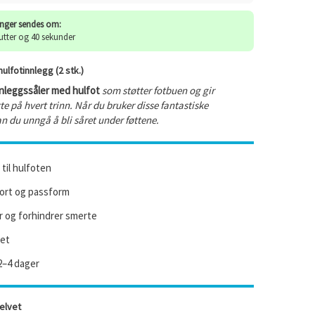
inger sendes om:
utter og 40 sekunder
ulfotinnlegg (2 stk.)
nleggssåler med hulfot
som støtter fotbuen og gir
te på hvert trinn. Når du bruker disse fantastiske
n du unngå å bli såret under føttene.
 til hulfoten
rt og passform
 og forhindrer smerte
tet
2–4 dager
velvet