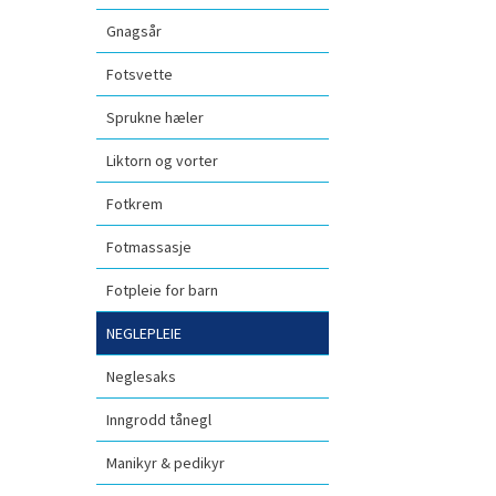
Gnagsår
Fotsvette
Sprukne hæler
Liktorn og vorter
Fotkrem
Fotmassasje
Fotpleie for barn
NEGLEPLEIE
Neglesaks
Inngrodd tånegl
Manikyr & pedikyr