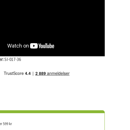
r:
SI-017-36
er 599 kr