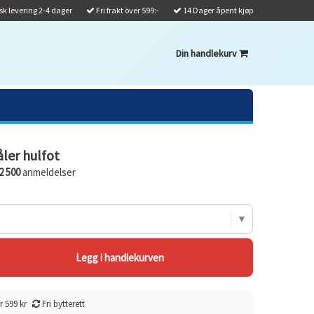
k levering 2-4 dager
Fri frakt över 599:-
14 Dager åpent kjøp
Din handlekurv
ler hulfot
2 500
anmeldelser
r 599 kr
Fri bytterett