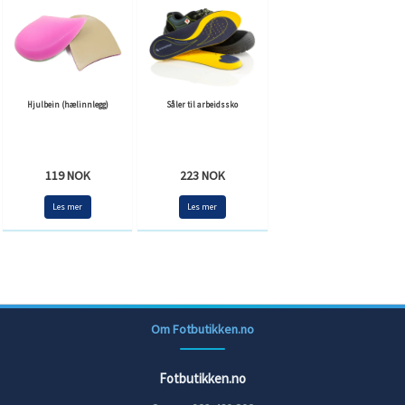
Hjulbein (hælinnlegg)
Såler til arbeidssko
119 NOK
223 NOK
Les mer
Les mer
Om Fotbutikken.no
Fotbutikken.no