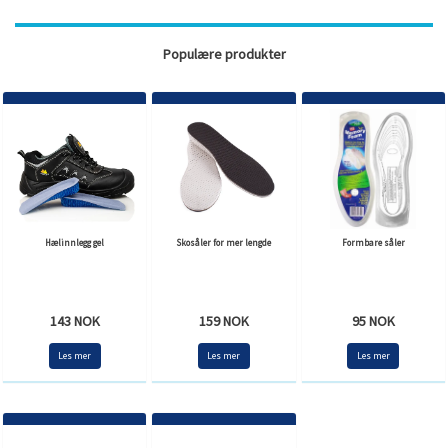
Populære produkter
Hælinnlegg gel
Skosåler for mer lengde
Formbare såler
143 NOK
159 NOK
95 NOK
Les mer
Les mer
Les mer