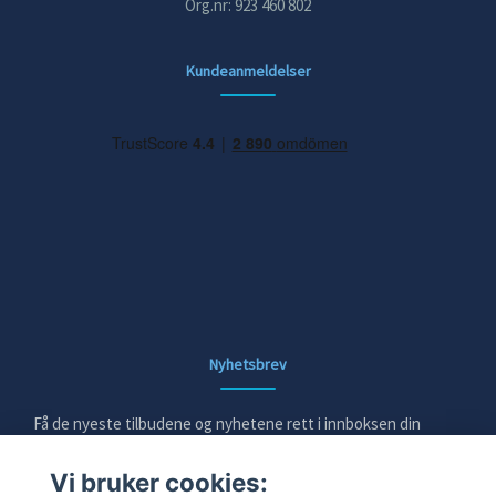
Org.nr: 923 460 802
Kundeanmeldelser
Nyhetsbrev
Få de nyeste tilbudene og nyhetene rett i innboksen din
Vi bruker cookies:
E-post