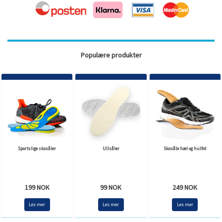
Populære produkter
Sportslige skosåler
Ullsåler
Skosåle hæl og hulfot
199 NOK
99 NOK
249 NOK
Les mer
Les mer
Les mer