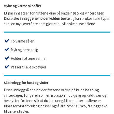
Myke og varme skosåler
Et par innsatser for føttene dine på kalde høst- og vinterdager.
Disse
s
ko innleggene holder kulden borte
og kan brukes i alle typer
sko, en myk overflate som gjør at du vil elske disse sålene.
To varme såler
Myk og behagelig
Holder føttene varme
Passer til alle skotyper
Skoinnlegg for høst og vinter
Disse innleggsålene holder føttene varme på kalde høst- og
vinterdager, fungerer som en isolasjon mot kjølig og kaldt vær og
beskytter føttene slik at du kan unngå frosne tær – sålene er
tilpasser vinterbruk og passer også alle typer av sko, fra joggesko
til vinterstøvler.