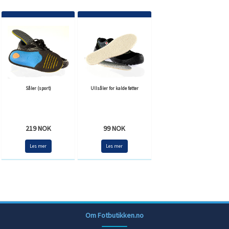
Såler (sport)
Ullsåler for kalde føtter
219 NOK
99 NOK
Les mer
Les mer
Om Fotbutikken.no