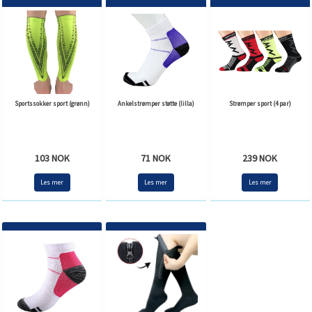
Sportssokker sport (grønn)
Ankelstrømper støtte (lilla)
Strømper sport (4 par)
103 NOK
71 NOK
239 NOK
Les mer
Les mer
Les mer