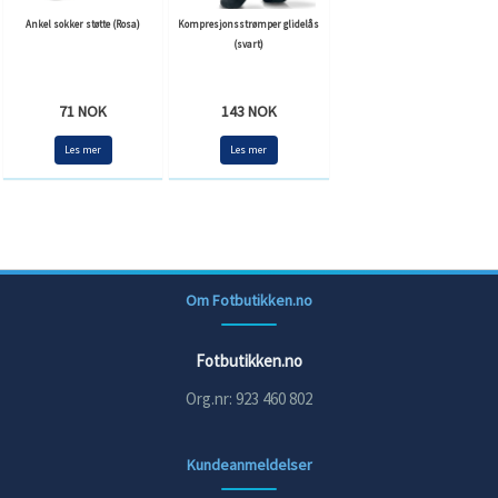
Ankel sokker støtte (Rosa)
Kompresjonsstrømper glidelås
(svart)
71 NOK
143 NOK
Les mer
Les mer
Om Fotbutikken.no
Fotbutikken.no
Org.nr: 923 460 802
Kundeanmeldelser