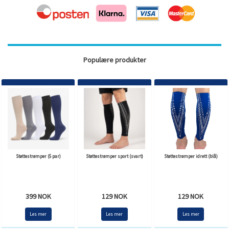
Populære produkter
Støttestrømper (5 par)
Støttestrømper sport (svart)
Støttestrømper idrett (blå)
399 NOK
129 NOK
129 NOK
Les mer
Les mer
Les mer