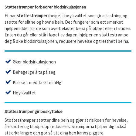
Støttestrømper forbedrer blodsirkulasjonen
Et par
støttestrømper
(beige) i høy kvalitet som gir avlastning og
støtte for slitne og hovne bein. Det fungerer som ett umerket
hjelpemiddel for de som overbelaster bena på jobbet eller i fritiden.
Enten du går eller står i løpet av dagen, hjelper en støttestrømpe
deg å øke blodsirkulasjonen, redusere hevelse og tretthet i beina.
Øker blodsirkulasjonen
Behagelige å ta på seg
Klasse 1 med 15-21 mmHg
Høy kvalitet
Støttestrømper gir beskyttelse
Støttestrømper støtter dine bein og gjør at risikoen for hevelse,
åreknuter og blodpropp reduseres. Strumporna hjälper dig också
att orka längre och gör så att dina ben känns piggare.