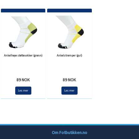
Ankelhøye støttesokker (grønn)
Ankelstrømper (gul)
89 NOK
89 NOK
Les mer
Les mer
Om Fotbutikken.no