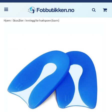
Hjem
Skosåler
Innlegg for hælspore (barn)