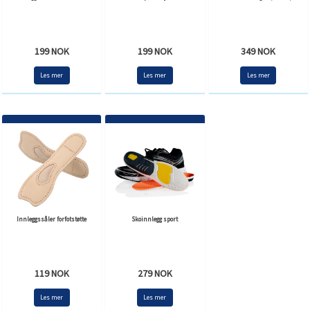
199 NOK
199 NOK
349 NOK
Les mer
Les mer
Les mer
Innleggssåler forfotstøtte
Skoinnlegg sport
119 NOK
279 NOK
Les mer
Les mer