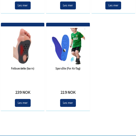
Les mer
Les mer
Les mer
Fotbuestøtte (barn)
Sporsåle (For AirTag)
239 NOK
219 NOK
Les mer
Les mer