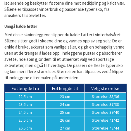
isolerende og beskytter føttene dine mot nedkjøling og kaldt vær.
Sålene er tilpasset vinterbruk og passer alle typer sko, fra
sneakers til støvletter.
Unngå kalde føtter
Med disse skoinnleggene slipper du kalde føtter i vinterhalvåret.
Sålene sitter godt i skoene dine og varmes opp av seg selv. De er
enkle å bruke, akkurat som vanlige såler, og gir en behagelig varme
uten at de trenger å lades opp. Innleggene puster og absorberer
svette, noe som gjør dem til et utmerket valg ved sportslige
aktiviteter, men også til hverdags. De passer i de fleste typer sko
og kommer i flere størrelser. Størrelsen kan tilpasses ved å klippe
til innleggene etter malen på undersiden.
Fotlengde fra
Fotlengde til
Velg størrelse
22,5 cm
23 cm
Størrelse 35/36
23,5 cm
24 cm
Størrelse 37/38
24,5 cm
25 cm
Størrelse 39/40
25,5 cm
26 cm
Størrelse 41/42
26,5 cm
27 cm
Størrelse 43/44