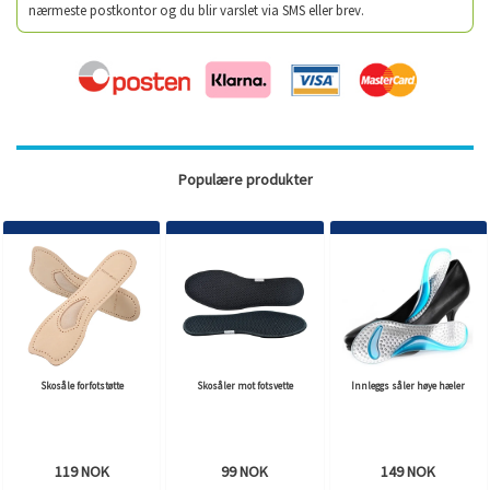
nærmeste postkontor og du blir varslet via SMS eller brev.
Populære produkter
Skosåle forfotstøtte
Skosåler mot fotsvette
Innleggs såler høye hæler
119 NOK
99 NOK
149 NOK