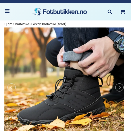
Hjem
Barfotsko
Fôrede barfotsko (svart)