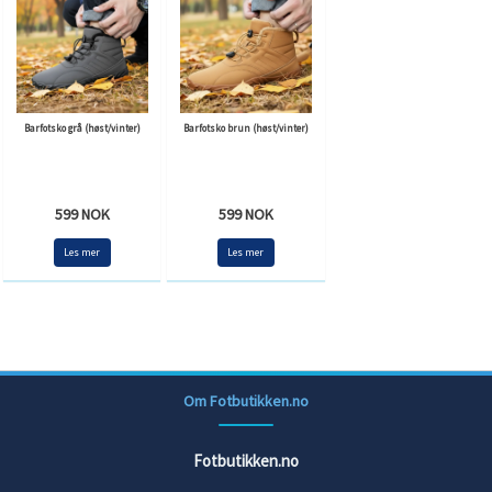
Barfotsko grå (høst/vinter)
Barfotsko brun (høst/vinter)
599 NOK
599 NOK
Les mer
Les mer
Om Fotbutikken.no
Fotbutikken.no