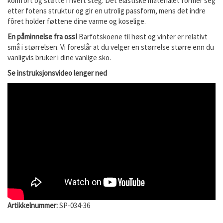
komfort og støtte i hvert steg. Det elastiske materialet former seg
etter fotens struktur og gir en utrolig passform, mens det indre
fôret holder føttene dine varme og koselige.
En påminnelse fra oss!
Barfotskoene til høst og vinter er relativt
små i størrelsen. Vi foreslår at du velger en størrelse større enn du
vanligvis bruker i dine vanlige sko.
Se instruksjonsvideo lenger ned
Artikkelnummer:
SP-034-36