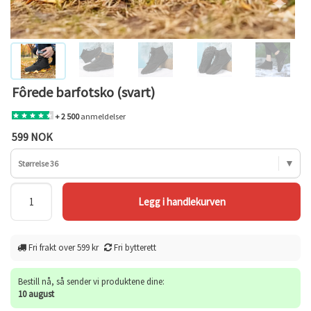
Fôrede barfotsko (svart)
+ 2 500
anmeldelser
599 NOK
Størrelse 36
Fri frakt over 599 kr
Fri bytterett
Bestill nå, så sender vi produktene dine:
10 august