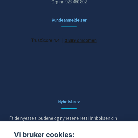
Org.nr: 923 460 802
Kundeanmeldelser
Nyhetsbrev
Få de nyeste tilbudene og nyhetene rett i innboksen din
Vi bruker cookies:
E-post