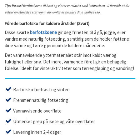
Tips fra oss!
Barfotskoene til høst og vinter er relativt små i størrelsen. Vi foreslår at du
velger en størrelse større enn du vanligvis bruker i dine vanlige sko.
Fôrede barfotsko for kaldere årstider (Svart)
Disse svarte
barfotskoene
gir deg friheten til å gå, jogge, eller
vandre med naturlig fotsetting, samtidig som de holder føttene
dine varme og tørre gjennom de kaldere månedene.
Det vannavvisende yttermaterialet står imot kaldt vær og
fuktighet eller snø. Det indre, varmende fôret gir en behagelig
følelse. Ideelt for vinteraktiviteter som terrengløping og vandring!
Barfotsko for høst og vinter
Fremmer naturlig fotsetting
Vannavvisende overflate
Utmerket grep på isete og våte overflater
Levering innen 2-4 dager