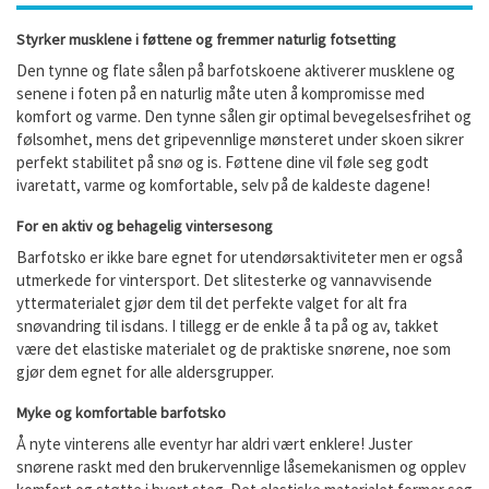
Styrker musklene i føttene og fremmer naturlig fotsetting
Den tynne og flate sålen på barfotskoene aktiverer musklene og
senene i foten på en naturlig måte uten å kompromisse med
komfort og varme. Den tynne sålen gir optimal bevegelsesfrihet og
følsomhet, mens det gripevennlige mønsteret under skoen sikrer
perfekt stabilitet på snø og is. Føttene dine vil føle seg godt
ivaretatt, varme og komfortable, selv på de kaldeste dagene!
For en aktiv og behagelig vintersesong
Barfotsko er ikke bare egnet for utendørsaktiviteter men er også
utmerkede for vintersport. Det slitesterke og vannavvisende
yttermaterialet gjør dem til det perfekte valget for alt fra
snøvandring til isdans. I tillegg er de enkle å ta på og av, takket
være det elastiske materialet og de praktiske snørene, noe som
gjør dem egnet for alle aldersgrupper.
Myke og komfortable barfotsko
Å nyte vinterens alle eventyr har aldri vært enklere! Juster
snørene raskt med den brukervennlige låsemekanismen og opplev