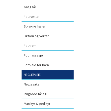
Gnagsår
Fotsvette
Sprukne hæler
Liktorn og vorter
Fotkrem
Fotmassasje
Fotpleie for barn
NEGLEPLEIE
Neglesaks
Inngrodd tånegl
Manikyr & pedikyr