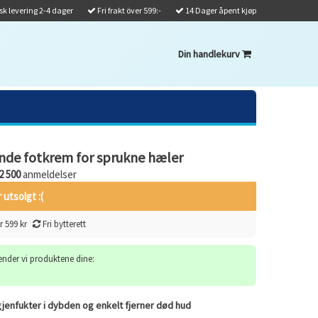
k levering 2-4 dager
Fri frakt över 599:-
14 Dager åpent kjøp
Din handlekurv
ende fotkrem for sprukne hæler
2 500
anmeldelser
 utsolgt :(
r 599 kr
Fri bytterett
sender vi produktene dine:
enfukter i dybden og enkelt fjerner død hud