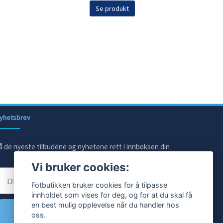
Se produkt
yhetsbrev
å de nyeste tilbudene og nyhetene rett i innboksen din
Vi bruker cookies:
E-post
Fotbutikken bruker cookies for å tilpasse
innholdet som vises for deg, og for at du skal få
en best mulig opplevelse når du handler hos
Ja takk!
oss.