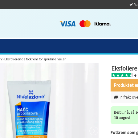
Ras
m
Eksfolierende fotkrem for sprukne hæler
Eksfolier
+ 
Produktet er
Fri frakt ove
Bestill nå, så 
10 august
Fotkrem som gj