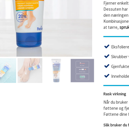
Fjerner enkel
Dessuten har
den næringen o
Kombinasjonen 
at tørre,
spru
Eksfolier
Skrubber 
Gjenfukte
Inneholde
Rask virkning
Når du bruker
føttene og fje
Føttene dine f
Slik bruker du