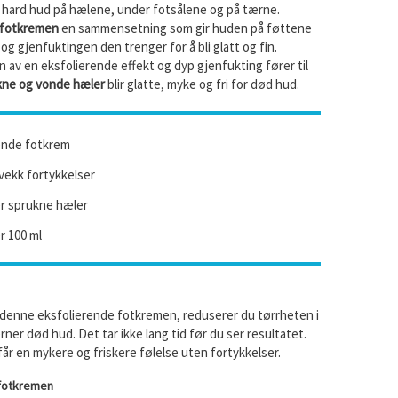
t hard hud på hælene, under fotsålene og på tærne.
fotkremen
en sammensetning som gir huden på føttene
g gjenfuktingen den trenger for å bli glatt og fin.
av en eksfolierende effekt og dyp gjenfukting fører til
kne og vonde hæler
blir glatte, myke og fri for død hud.
ende fotkrem
vekk fortykkelser
r sprukne hæler
r 100 ml
 denne eksfolierende fotkremen, reduserer du tørrheten i
rner død hud. Det tar ikke lang tid før du ser resultatet.
år en mykere og friskere følelse uten fortykkelser.
 fotkremen