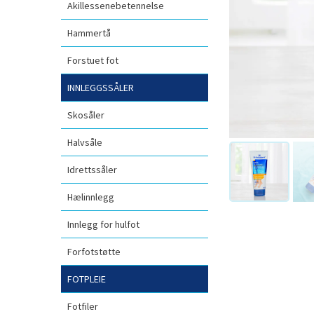
Akillessenebetennelse
Hammertå
Forstuet fot
INNLEGGSSÅLER
Skosåler
Halvsåle
Idrettssåler
Hælinnlegg
Innlegg for hulfot
Forfotstøtte
FOTPLEIE
Fotfiler