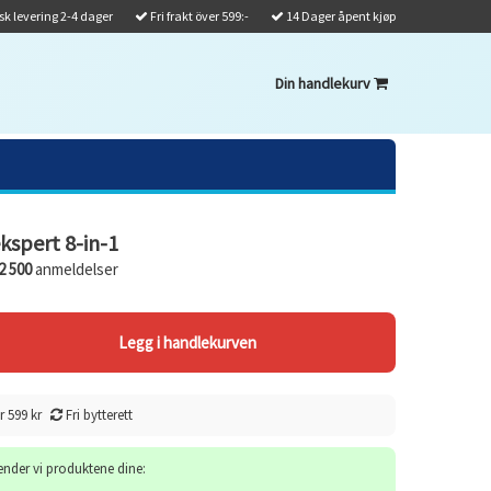
k levering 2-4 dager
Fri frakt över 599:-
14 Dager åpent kjøp
Din handlekurv
kspert 8-in-1
2 500
anmeldelser
r 599 kr
Fri bytterett
sender vi produktene dine: