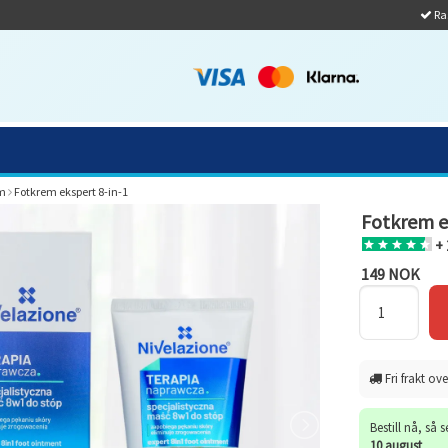
Ras
m
Fotkrem ekspert 8-in-1
Fotkrem e
+ 
149 NOK
Fri frakt ove
Bestill nå, så 
10 august