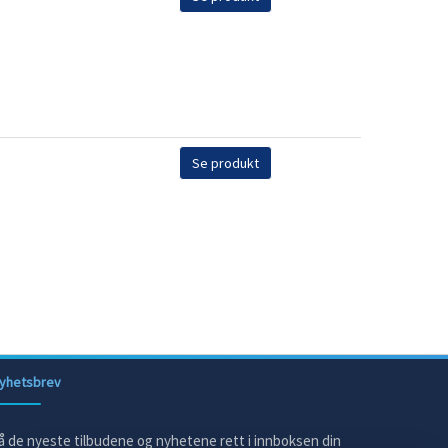
Se produkt
yhetsbrev
å de nyeste tilbudene og nyhetene rett i innboksen din