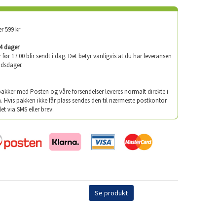
er 599 kr
-4 dager
er før 17.00 blir sendt i dag. Det betyr vanligvis at du har leveransen
idsdager.
 pakker med Posten og våre forsendelser leveres normalt direkte i
. Hvis pakken ikke får plass sendes den til nærmeste postkontor
let via SMS eller brev.
Se produkt