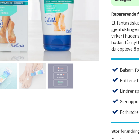
Reparerende f
Et fantastisk
gjenfuktingen 
virker i huden
huden får nytt
du oppleve 8 p
Balsam fo
Føttene bl
Lindrer s
Gjenoppre
Forhindre
Stor forandrin