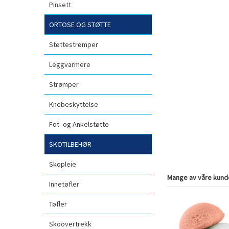
Pinsett
ORTOSE OG STØTTE
Støttestrømper
Leggvarmere
Strømper
Knebeskyttelse
Fot- og Ankelstøtte
SKOTILBEHØR
Skopleie
Mange av våre kunde
Innetøfler
Tøfler
Skoovertrekk