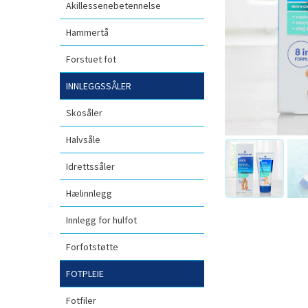
Akillessenebetennelse
Hammertå
Forstuet fot
INNLEGGSSÅLER
Skosåler
Halvsåle
Idrettssåler
Hælinnlegg
Innlegg for hulfot
Forfotstøtte
FOTPLEIE
Fotfiler