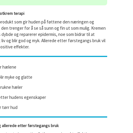
otkrem terapi
 produkt som gir huden på føttene den næringen og
den trenger for å se så sunn og fin ut som mulig. Kremen
s dybde og reparerer epidermis, noe som bidrar til at
 liv og blir god og myk. Allerede etter førstegangs bruk vil
ositive effekter.
r hælene
ir myke og glatte
prukne hæler
tter hudens egenskaper
r tørr hud
g allerede etter førstegangs bruk