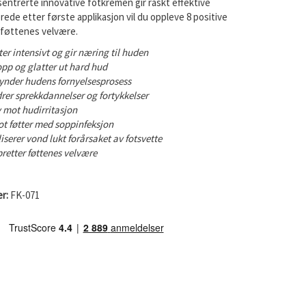
entrerte innovative fotkremen gir raskt effektive
lerede etter første applikasjon vil du oppleve 8 positive
 føttenes velvære.
er intensivt og gir næring til huden
pp og glatter ut hard hud
nder hudens fornyelsesprosess
rer sprekkdannelser og fortykkelse
r
v mot hudirritasjon
ot føtter med soppinfeksjon
iserer vond lukt forårsaket av fotsvette
retter føttenes velvære
r:
FK-071