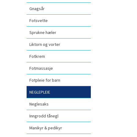
Gnagsår
Fotsvette
Sprukne hæler
Liktorn og vorter
Fotkrem
Fotmassasje
Fotpleie for barn
NEGLEPLEIE
Neglesaks
Inngrodd tånegl
Manikyr & pedikyr