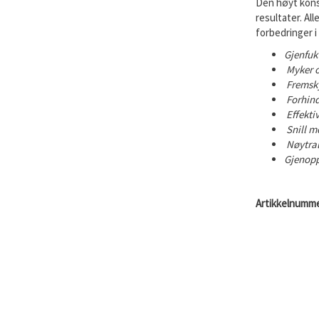
Den høyt kons
resultater. Al
forbedringer i
Gjenfukt
Myker o
Fremsky
Forhind
Effekti
Snill m
Nøytral
Gjenopp
Artikkelnumme