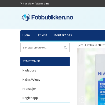
Vi har alt for føttene dine
Hjem
Om oss
Kontakt oss
Hjem
Fotpleie
Fotkre
SYMPTOMER
Hælspore
Hallux Valgus
Pronasjon
Neglesopp