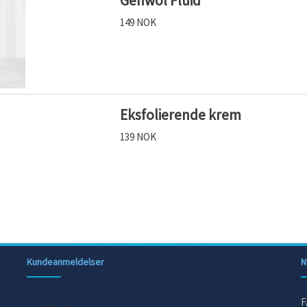
Gehwol Fluid
149 NOK
Eksfolierende krem
139 NOK
Kundeanmeldelser
N
F