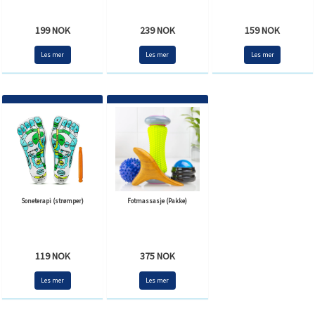
199 NOK
239 NOK
159 NOK
Les mer
Les mer
Les mer
Soneterapi (strømper)
Fotmassasje (Pakke)
119 NOK
375 NOK
Les mer
Les mer