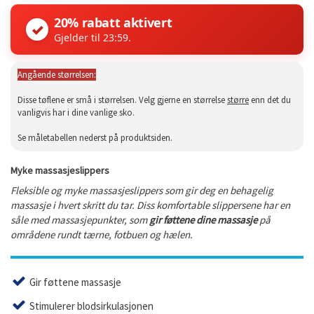
20% rabatt aktivert
✓
Gjelder til 23:59.
Angående størrelsen:
Disse tøflene er små i størrelsen. Velg gjerne en størrelse
større
enn det du
vanligvis har i dine vanlige sko.
Se måletabellen nederst på produktsiden.
Myke massasjeslippers
Fleksible og myke massasjeslippers som gir deg en behagelig
massasje i hvert skritt du tar. Diss komfortable slippersene har en
såle med massasjepunkter, som
gir føttene dine massasje
på
områdene rundt tærne, fotbuen og hælen.
Gir føttene massasje
Stimulerer blodsirkulasjonen