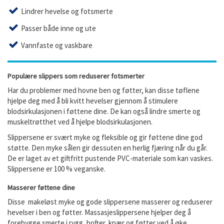
Lindrer hevelse og fotsmerte
Passer både inne og ute
Vannfaste og vaskbare
Populære slippers som reduserer fotsmerter
Har du problemer med hovne ben og føtter, kan disse tøflene
hjelpe deg med å bli kvitt hevelser gjennom å stimulere
blodsirkulasjonen i føttene dine. De kan også lindre smerte og
muskeltrøtthet ved å hjelpe blodsirkulasjonen.
Slippersene er svært myke og fleksible og gir føttene dine god
støtte. Den myke sålen gir dessuten en herlig fjæring når du går.
De er laget av et giftfritt pustende PVC-materiale som kan vaskes.
Slippersene er 100 % veganske.
Masserer føttene dine
Disse makeløst myke og gode slippersene masserer og reduserer
hevelser i ben og føtter. Massasjeslippersene hjelper deg å
forebygge smerte i rygg, hofter, knær og føtter ved å øke