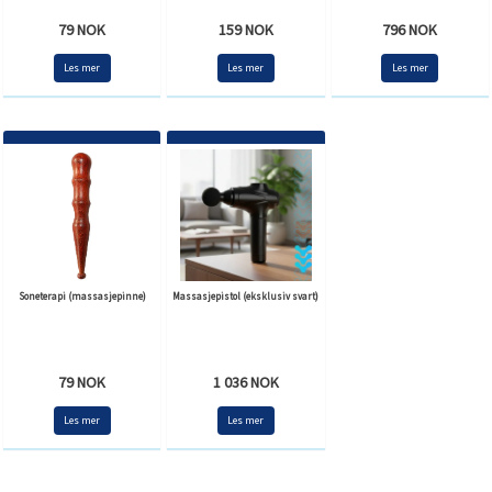
79 NOK
159 NOK
796 NOK
Les mer
Les mer
Les mer
Soneterapi (massasjepinne)
Massasjepistol (eksklusiv svart)
79 NOK
1 036 NOK
Les mer
Les mer