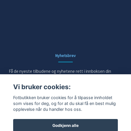
Nyhetsbrev
Få de nyeste tilbudene og nyhetene rett i innboksen din
Vi bruker cookies:
E-post
Fotbutikken bruker cookies for å tilpasse innholdet
som vises for deg, og for at du skal få en best mulig
opplevelse når du handler hos oss.
Ja takk!
Godkjenn alle