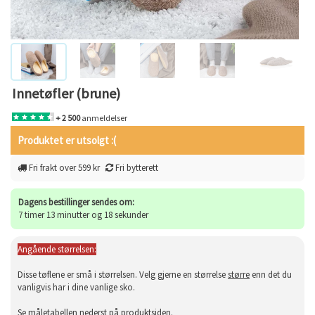
Innetøfler (brune)
+ 2 500
anmeldelser
Produktet er utsolgt :(
Fri frakt over 599 kr
Fri bytterett
Dagens bestillinger sendes om:
7 timer 13 minutter og 18 sekunder
Angående størrelsen:
Disse tøflene er små i størrelsen. Velg gjerne en størrelse
større
enn det du
vanligvis har i dine vanlige sko.
Se måletabellen nederst på produktsiden.