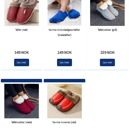
Tøfler (rød)
Varme mikrobølgeovntøfler
Tøffelsokker (grå)
(hvetetøfler)
349 NOK
249 NOK
259 NOK
Les mer
Les mer
Les mer
Tøffelsokker (røde)
Varme innesko (rød)