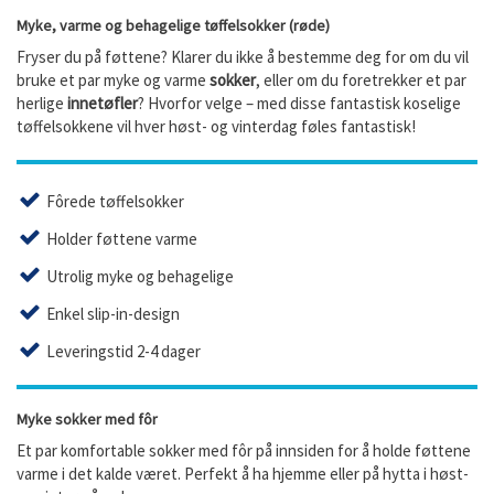
Myke, varme og behagelige tøffelsokker (røde)
Fryser du på føttene? Klarer du ikke å bestemme deg for om du vil
bruke et par myke og varme
sokker
, eller om du foretrekker et par
herlige
innetøfler
? Hvorfor velge – med disse fantastisk koselige
tøffelsokkene vil hver høst- og vinterdag føles fantastisk!
Fôrede tøffelsokker
Holder føttene varme
Utrolig myke og behagelige
Enkel slip-in-design
Leveringstid 2-4 dager
Myke sokker med fôr
Et par komfortable sokker med fôr på innsiden for å holde føttene
varme i det kalde været. Perfekt å ha hjemme eller på hytta i høst-