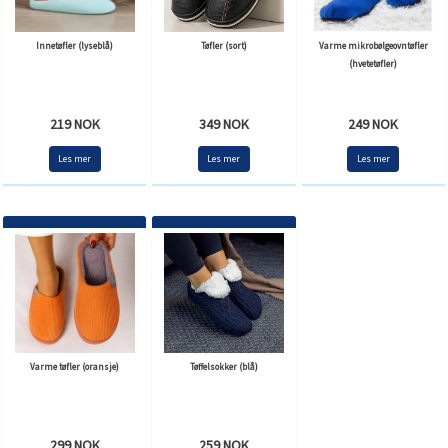
Innetøfler (lyseblå)
Tøfler (sort)
Varme mikrobølgeovntøfler
(hvetetøfler)
219 NOK
349 NOK
249 NOK
Les mer
Les mer
Les mer
Varme tøfler (oransje)
Tøffelsokker (blå)
299 NOK
259 NOK