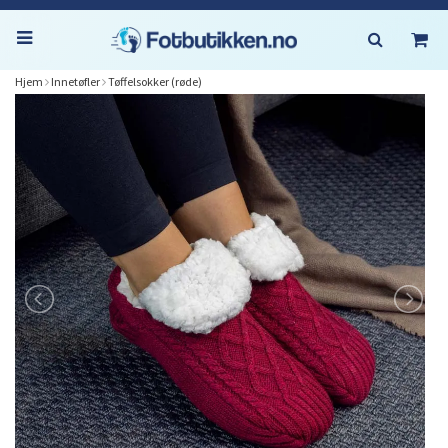
Hjem
Innetøfler
Tøffelsokker (røde)