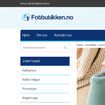
Vi har alt for føttene dine
Hjem
Om oss
Kontakt oss
Hjem
Innetøfler
Varme
SYMPTOMER
Hælspore
Hallux Valgus
Pronasjon
Neglesopp