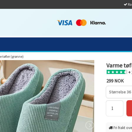
Ras
 tøfler (grønne)
Varme tøf
+ 
299 NOK
Størrelse 36 
Fri frakt ove