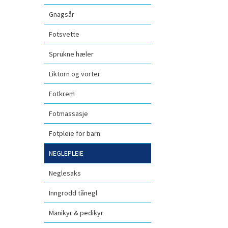
Gnagsår
Fotsvette
Sprukne hæler
Liktorn og vorter
Fotkrem
Fotmassasje
Fotpleie for barn
NEGLEPLEIE
Neglesaks
Inngrodd tånegl
Manikyr & pedikyr