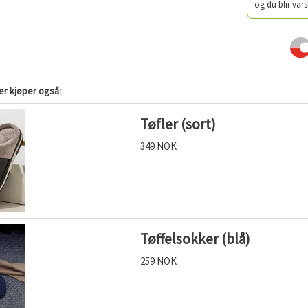
og du blir vars
r kjøper også:
Tøfler (sort)
349 NOK
Tøffelsokker (blå)
259 NOK