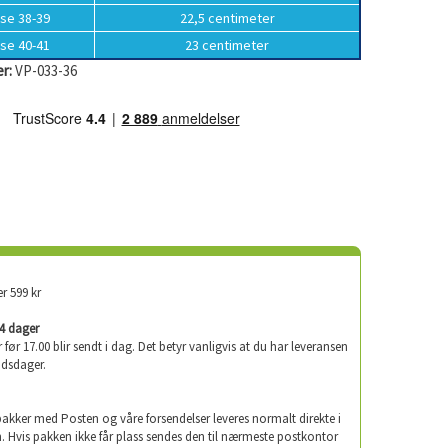
lse 38-39
22,5 centimeter
lse 40-41
23 centimeter
r:
VP-033-36
er 599 kr
-4 dager
er før 17.00 blir sendt i dag. Det betyr vanligvis at du har leveransen
idsdager.
 pakker med Posten og våre forsendelser leveres normalt direkte i
. Hvis pakken ikke får plass sendes den til nærmeste postkontor