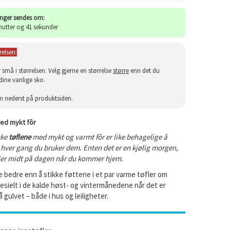
inger sendes om:
nutter og 41 sekunder
elsen:
r små i størrelsen. Velg gjerne en størrelse
større
enn det du
 dine vanlige sko.
n nederst på produktsiden.
med mykt fôr
ske
tøflene
med mykt og varmt fôr er like behagelige å
i hver gang du bruker dem. Enten det er en kjølig morgen,
ler midt på dagen når du kommer hjem.
 bedre enn å stikke føttene i et par varme tøfler om
sielt i de kalde høst- og vintermånedene når det er
å gulvet – både i hus og leiligheter.