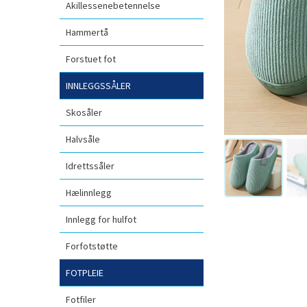
Akillessenebetennelse
Hammertå
Forstuet fot
INNLEGGSSÅLER
Skosåler
Halvsåle
Idrettssåler
Hælinnlegg
Innlegg for hulfot
Forfotstøtte
FOTPLEIE
Fotfiler