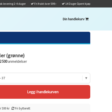
k levering 2-4 dager
Fri frakt över 599:-
14 Dager åpent kjøp
Din handlekurv
ler (grønne)
2 500
anmeldelser
- 37
r 599 kr
Fri bytterett