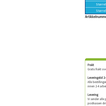
Større
Større
Artikkelnumme
Frakt
Gratis frakt ov
Leveringstid 2
Alle bestilling
innen 2-4 arbe
Levering
Vi sender alle
postkassen din