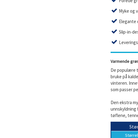
Fôrede gr
Myke og 
Elegante o
Slip-in-de
Leveringst
Varmende grønn
De populære tø
bruke på kald
vinteren. Inne
som passer per
Den ekstra my
unnskyldning f
tøflene, tenne
Stør
Større