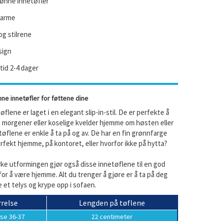
ønne innetøfler
varme
g stilrene
sign
id 2-4 dager
e innetøfler for føttene dine
flene er laget i en elegant slip-in-stil. De er perfekte å
e morgener eller koselige kvelder hjemme om høsten eller
tøflene er enkle å ta på og av. De har en fin grønnfarge
fekt hjemme, på kontoret, eller hvorfor ikke på hytta?
ke utformingen gjør også disse innetøflene til en god
or å være hjemme. Alt du trenger å gjøre er å ta på deg
 et telys og krype opp i sofaen.
relse
Lengden på tøflene
lse 36-37
22 centimeter