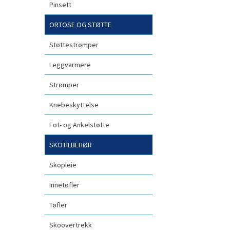
Pinsett
ORTOSE OG STØTTE
Støttestrømper
Leggvarmere
Strømper
Knebeskyttelse
Fot- og Ankelstøtte
SKOTILBEHØR
Skopleie
Innetøfler
Tøfler
Skoovertrekk