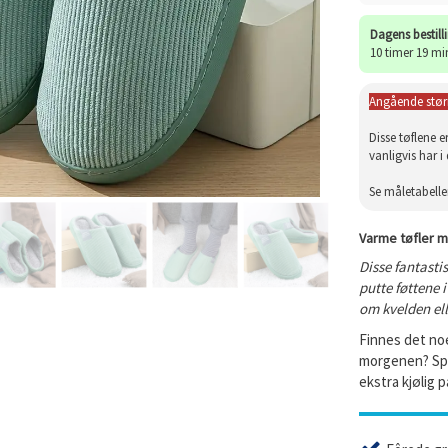
Dagens bestill
10 timer 19 mi
Angående størr
Disse tøflene e
vanligvis har i
Se måletabelle
Varme tøfler 
Disse fantasti
putte føttene 
om kvelden el
Finnes det noe
morgenen? Spe
ekstra kjølig p