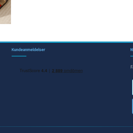
Kundeanmeldelser
N
F