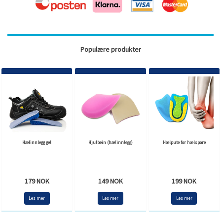
Populære produkter
Hælinnlegg gel
Hjulbein (hælinnlegg)
Hælpute for hælspore
179 NOK
149 NOK
199 NOK
Les mer
Les mer
Les mer