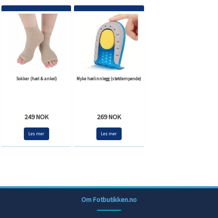
Sokker (hæl & ankel)
Myke hælinnlegg (støtdempende)
249 NOK
269 NOK
Les mer
Les mer
Om Fotbutikken.no