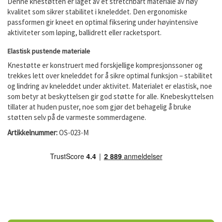
Denne knestøtten er laget av et stretchbart materiale av høy
kvalitet som sikrer stabilitet i kneleddet. Den ergonomiske
passformen gir kneet en optimal fiksering under høyintensive
aktiviteter som løping, ballidrett eller racketsport.
Elastisk pustende materiale
Knestøtte er konstruert med forskjellige kompresjonssoner og
trekkes lett over kneleddet for å sikre optimal funksjon – stabilitet
og lindring av kneleddet under aktivitet. Materialet er elastisk, noe
som betyr at beskyttelsen gir god støtte for alle. Knebeskyttelsen
tillater at huden puster, noe som gjør det behagelig å bruke
støtten selv på de varmeste sommerdagene.
Artikkelnummer:
OS-023-M