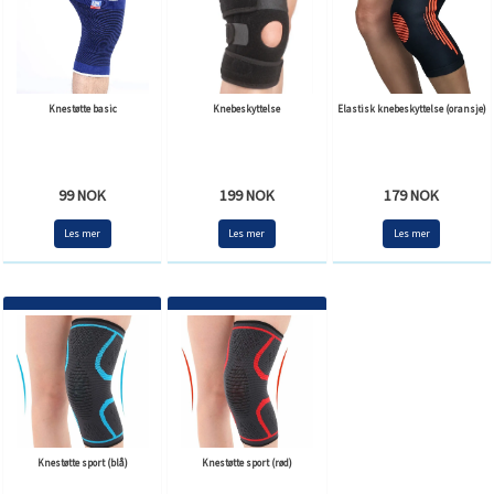
Knestøtte basic
Knebeskyttelse
Elastisk knebeskyttelse (oransje)
99 NOK
199 NOK
179 NOK
Les mer
Les mer
Les mer
Knestøtte sport (blå)
Knestøtte sport (rød)