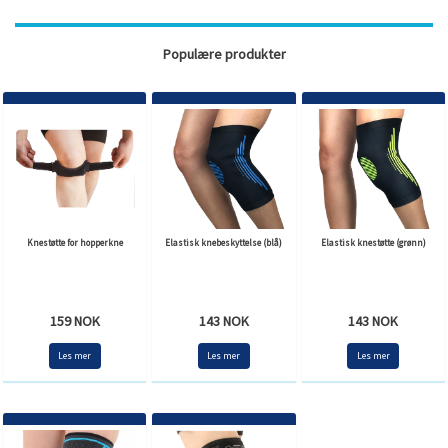
Populære produkter
Knestøtte for hopperkne
Elastisk knebeskyttelse (blå)
Elastisk knestøtte (grønn)
159 NOK
143 NOK
143 NOK
Les mer
Les mer
Les mer