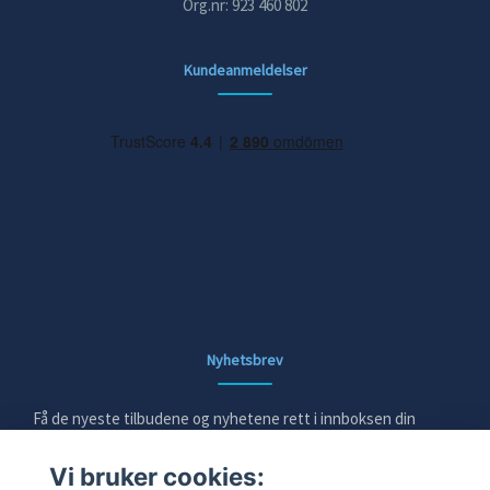
Org.nr: 923 460 802
Kundeanmeldelser
Nyhetsbrev
Få de nyeste tilbudene og nyhetene rett i innboksen din
Vi bruker cookies:
E-post