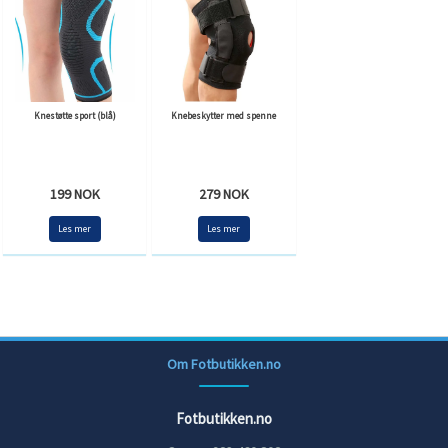
Knestøtte sport (blå)
Knebeskytter med spenne
199 NOK
279 NOK
Les mer
Les mer
Om Fotbutikken.no
Fotbutikken.no