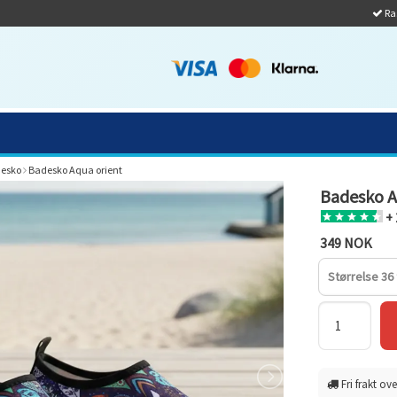
Ras
esko
Badesko Aqua orient
Badesko A
+ 
349 NOK
Størrelse 36 t
Fri frakt ove