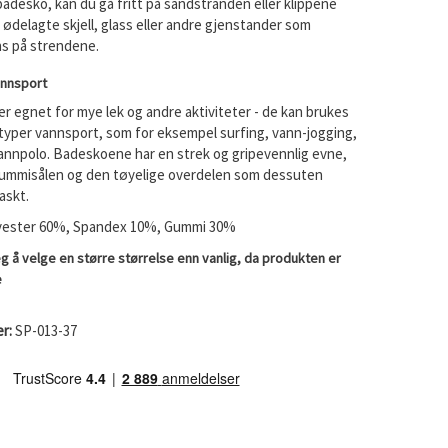
adesko, kan du gå fritt på sandstranden eller klippene
e ødelagte skjell, glass eller andre gjenstander som
ns på strendene.
annsport
r egnet for mye lek og andre aktiviteter - de kan brukes
ge typer vannsport, som for eksempel surfing, vann-jogging,
vannpolo. Badeskoene har en strek og gripevennlig evne,
ummisålen og den tøyelige overdelen som dessuten
askt.
yester 60%, Spandex 10%, Gummi 30%
eg å velge en større størrelse enn vanlig, da produkten er
e
r:
SP-013-37