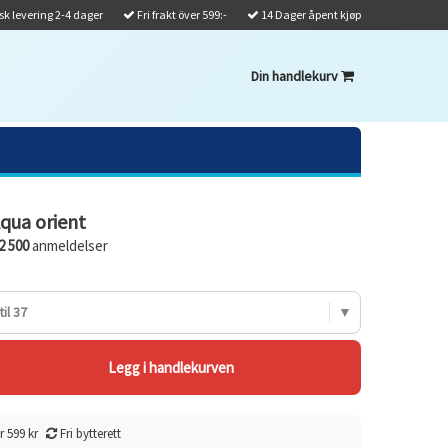
k levering 2-4 dager
Fri frakt över 599:-
14 Dager åpent kjøp
Din handlekurv
qua orient
2 500
anmeldelser
il 37
r 599 kr
Fri bytterett