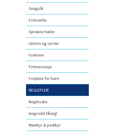
Gnagsår
Fotsvette
Sprukne hæler
Liktorn og vorter
Fotkrem
Fotmassasje
Fotpleie for barn
NEGLEPLEIE
Neglesaks
Inngrodd tånegl
Manikyr & pedikyr