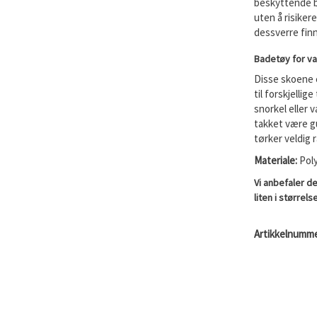
beskyttende b
uten å risiker
dessverre fin
Badetøy for v
Disse skoene e
til forskjelli
snorkel eller 
takket være g
tørker veldig r
Materiale:
Pol
Vi anbefaler d
liten i størrels
Artikkelnumme