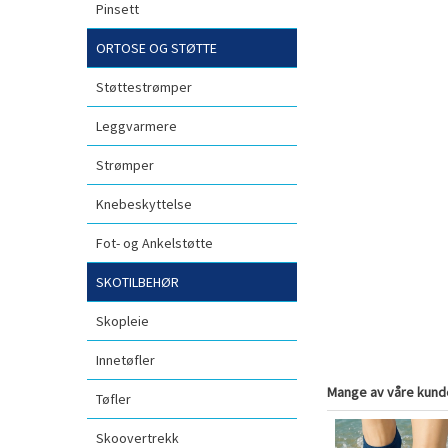
Pinsett
ORTOSE OG STØTTE
Støttestrømper
Leggvarmere
Strømper
Knebeskyttelse
Fot- og Ankelstøtte
SKOTILBEHØR
Skopleie
Innetøfler
Mange av våre kunde
Tøfler
Skoovertrekk