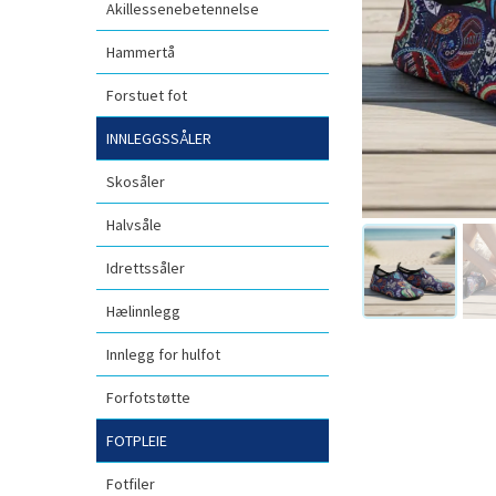
Akillessenebetennelse
Hammertå
Forstuet fot
INNLEGGSSÅLER
Skosåler
Halvsåle
Idrettssåler
Hælinnlegg
Innlegg for hulfot
Forfotstøtte
FOTPLEIE
Fotfiler