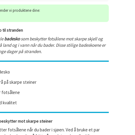
sender vi produktene dine:
 til stranden
ule
badesko
som beskytter fotsålene mot skarpe skjell og
å land og i vann når du bader. Disse stilige badeskoene er
ange dager på stranden.
adesko
å på skarpe steiner
 fotsålene
 kvalitet
eskytter mot skarpe steiner
er fotsålene når du bader i sjøen. Ved å bruke et par