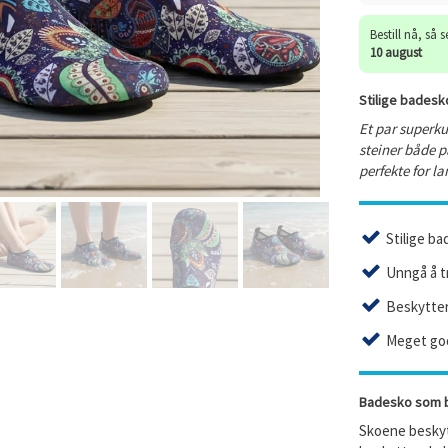
Bestill nå, så 
10 august
Stilige badesko
Et par superk
steiner både p
perfekte for l
Stilige b
Unngå å tr
Beskytter
Meget god
Badesko som b
Skoene beskytt