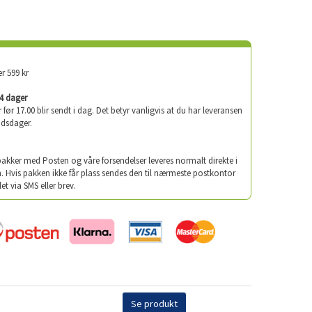
er 599 kr
-4 dager
er før 17.00 blir sendt i dag. Det betyr vanligvis at du har leveransen
idsdager.
 pakker med Posten og våre forsendelser leveres normalt direkte i
. Hvis pakken ikke får plass sendes den til nærmeste postkontor
let via SMS eller brev.
Se produkt