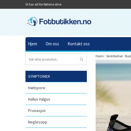
Vi har alt for føttene dine
Hjem
Om oss
Kontakt oss
Hjem
Skotilbehør
Bad
SYMPTOMER
Hælspore
Hallux Valgus
Pronasjon
Neglesopp