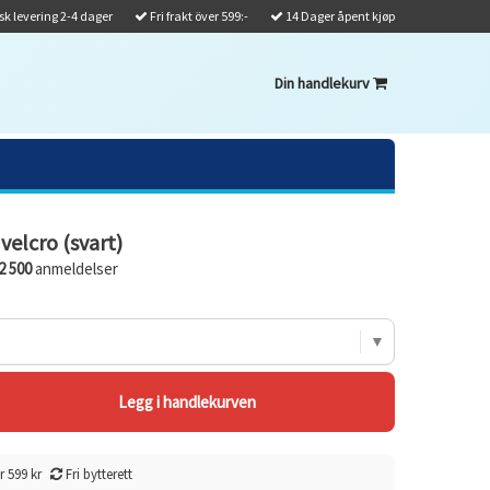
k levering 2-4 dager
Fri frakt över 599:-
14 Dager åpent kjøp
Din handlekurv
velcro (svart)
2 500
anmeldelser
r 599 kr
Fri bytterett