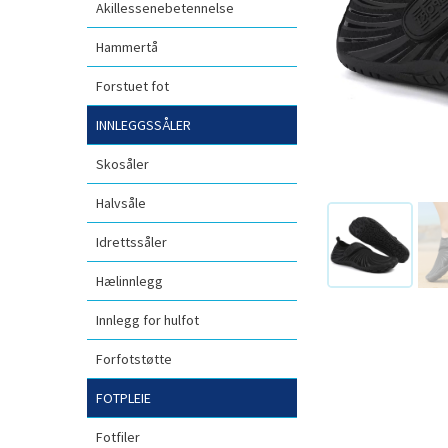
Akillessenebetennelse
Hammertå
Forstuet fot
INNLEGGSSÅLER
Skosåler
Halvsåle
Idrettssåler
Hælinnlegg
Innlegg for hulfot
Forfotstøtte
FOTPLEIE
Fotfiler