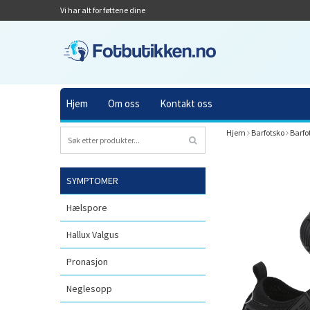
Vi har alt for føttene dine
Hjem
Om oss
Kontakt oss
Hjem
Barfotsko
Barfo
SYMPTOMER
Hælspore
Hallux Valgus
Pronasjon
Neglesopp