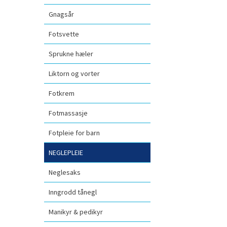
Gnagsår
Fotsvette
Sprukne hæler
Liktorn og vorter
Fotkrem
Fotmassasje
Fotpleie for barn
NEGLEPLEIE
Neglesaks
Inngrodd tånegl
Manikyr & pedikyr