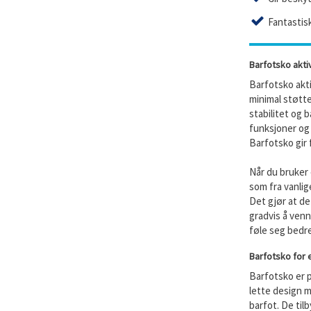
Fantastis
Barfotsko akti
Barfotsko akti
minimal støtte
stabilitet og 
funksjoner og 
Barfotsko gir 
Når du bruker
som fra vanli
Det gjør at de
gradvis å venn
føle seg bedr
Barfotsko for en
Barfotsko er p
lette design m
barfot. De til