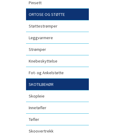
Pinsett
ORTOSE OG STØTTE
Støttestrømper
Leggvarmere
Strømper
Knebeskyttelse
Fot- og Ankelstøtte
SKOTILBEHØR
Skopleie
Innetøfler
Tøfler
Skoovertrekk