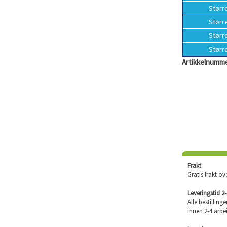
Størr
Størr
Størr
Størr
Artikkelnumme
Frakt
Gratis frakt ov
Leveringstid 2
Alle bestilling
innen 2-4 arbe