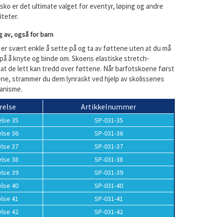
sko er det ultimate valget for eventyr, løping og andre
teter.
g av, også for barn
er svært enkle å sette på og ta av føttene uten at du må
 på å knyte og binde om. Skoens elastiske stretch-
 at de lett kan tredd over føttene. Når barfotskoene først
ene, strammer du dem lynraskt ved hjelp av skolissenes
anisme.
relse
Artikkelnummer
else 35
SP-031-35
else 36
SP-031-36
else 37
SP-031-37
else 38
SP-031-38
else 39
SP-031-39
else 40
SP-031-40
else 41
SP-031-41
else 42
SP-031-42