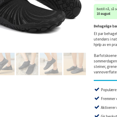
Bestill nå, så 
10 august
Behagelige ba
Et par behageli
utendørs i na
hjelp av en pra
Barfotskoene 
sommerdagene
steiner, grene
vannoverflate
Populære 
Fremmer e
Aktiverer 
Gir beskyt