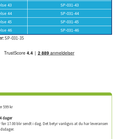
else 43
SP-031-43
else 44
SP-031-44
else 45
SP-031-45
else 46
SP-031-46
r:
SP-031-35
er 599 kr
-4 dager
er før 17.00 blir sendt i dag. Det betyr vanligvis at du har leveransen
idsdager.