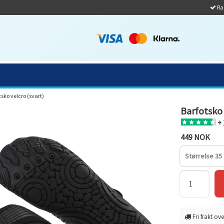
Ras
tsko velcro (svart)
Barfotsko 
+ 
449 NOK
Størrelse 35
Fri frakt ove