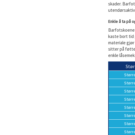
skader. Barfot
utendørsaktivi
Enkle å ta på o
Barfotskoene 
kaste bort tid
materiale gjør
sitter på føtt
enkle låsemek
Stør
Størr
Størr
Størr
Størr
Størr
Størr
Størr
Størr