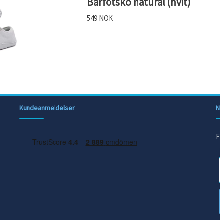
Barfotsko natural (hvit)
549 NOK
Kundeanmeldelser
N
F