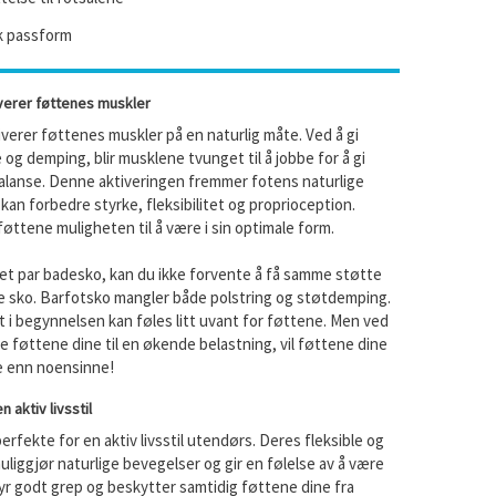
k passform
verer føttenes muskler
verer føttenes muskler på en naturlig måte. Ved å gi
 og demping, blir musklene tvunget til å jobbe for å gi
balanse. Denne aktiveringen fremmer fotens naturlige
kan forbedre styrke, fleksibilitet og proprioception.
føttene muligheten til å være i sin optimale form.
 et par badesko, kan du ikke forvente å få samme støtte
ge sko. Barfotsko mangler både polstring og støtdemping.
t i begynnelsen kan føles litt uvant for føttene. Men ved
e føttene dine til en økende belastning, vil føttene dine
e enn noensinne!
 aktiv livsstil
erfekte for en aktiv livsstil utendørs. Deres fleksible og
uliggjør naturlige bevegelser og gir en følelse av å være
byr godt grep og beskytter samtidig føttene dine fra