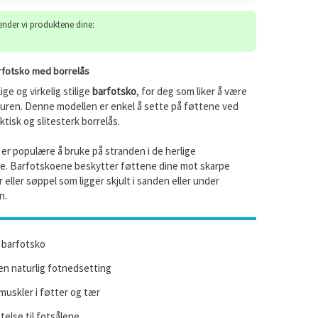
sender vi produktene dine:
rfotsko med borrelås
ge og virkelig stilige
barfotsko
, for deg som liker å være
turen. Denne modellen er enkel å sette på føttene ved
ktisk og slitesterk borrelås.
er populære å bruke på stranden i de herlige
. Barfotskoene beskytter føttene dine mot skarpe
r eller søppel som ligger skjult i sanden eller under
n.
barfotsko
n naturlig fotnedsetting
muskler i føtter og tær
telse til fotsålene