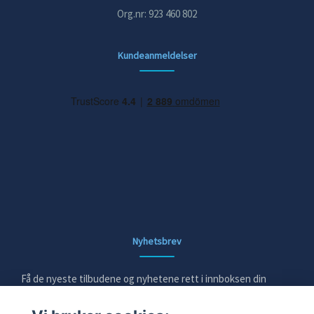
Org.nr: 923 460 802
Kundeanmeldelser
Nyhetsbrev
Få de nyeste tilbudene og nyhetene rett i innboksen din
E-post