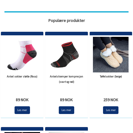
Populære produkter
Ankel sokker støtte (Rosa)
Ankelstrømper kompresjon
Tøffelsokker (beige)
(svart og rød)
89 NOK
89 NOK
259 NOK
Les mer
Les mer
Les mer