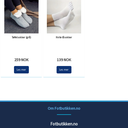
Tøffelsokker (grå)
Hvite tåsokker
259 NOK
139 NOK
Les mer
Les mer
Om Fotbutikken.no
Fotbutikken.no