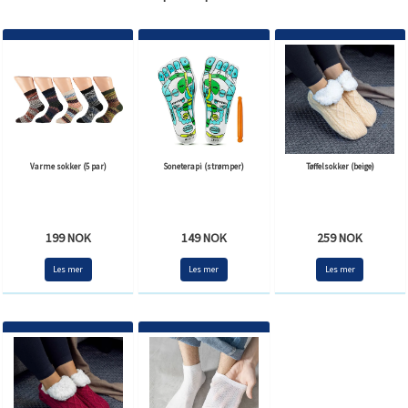
Varme sokker (5 par)
Soneterapi (strømper)
Tøffelsokker (beige)
199 NOK
149 NOK
259 NOK
Les mer
Les mer
Les mer