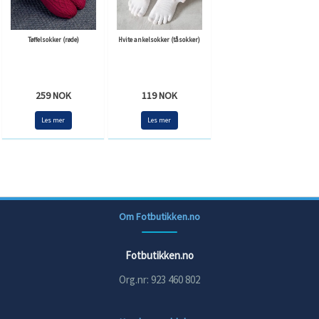
Tøffelsokker (røde)
Hvite ankelsokker (tåsokker)
259 NOK
119 NOK
Les mer
Les mer
Om Fotbutikken.no
Fotbutikken.no
Org.nr: 923 460 802